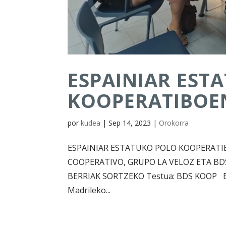
ESPAINIAR EST
KOOPERATIBOEN
por
kudea
|
Sep 14, 2023
|
Orokorra
ESPAINIAR ESTATUKO POLO KOOPERATI
COOPERATIVO, GRUPO LA VELOZ ETA B
BERRIAK SORTZEKO Testua: BDS KOOP Be
Madrileko...