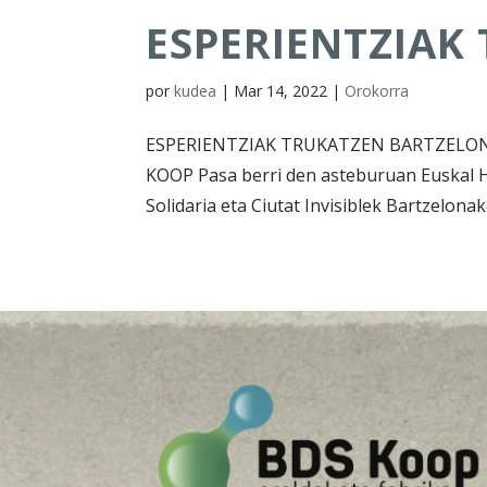
ESPERIENTZIAK
por
kudea
|
Mar 14, 2022
|
Orokorra
ESPERIENTZIAK TRUKATZEN BARTZELON
KOOP Pasa berri den asteburuan Euskal He
Solidaria eta Ciutat Invisiblek Bartzelon