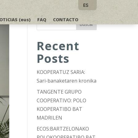
ES
EU
OTICIAS (eus)
FAQ
CONTACTO
Buscar
Recent
Posts
KOOPERATUZ SARIA:
Sari-banaketaren kronika
TANGENTE GRUPO
COOPERATIVO: POLO
KOOPERATIBO BAT
MADRILEN
ECOS:BARTZELONAKO
POLOKOOPERATIBO BAT