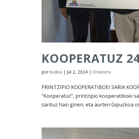
KOOPERATUZ 24
por
kudea
|
Jul 2, 2024
|
Orokorra
PRINTZIPIO KOOPERATIBOEI SARIA KOOPE
“Kooperatuz”, printzipio kooperatiboei s
sarituz hasi ginen, eta aurten Gipuzkoa o