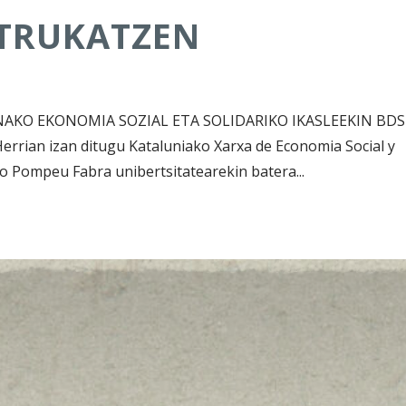
 TRUKATZEN
AKO EKONOMIA SOZIAL ETA SOLIDARIKO IKASLEEKIN BDS
rrian izan ditugu Kataluniako Xarxa de Economia Social y
ako Pompeu Fabra unibertsitatearekin batera...