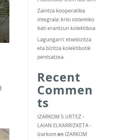
Zaintza kooperatiba
integrala: krisi sistemiko
bati erantzun kolektiboa
Lagungarri: etxebizitza
eta bizitza kolektibotik
pentsatzea
Recent
Commen
)
ts
IZARKOM 5 URTEZ -
LAIAN ELKARRIZKETA -
izarkom
en
IZARKOM