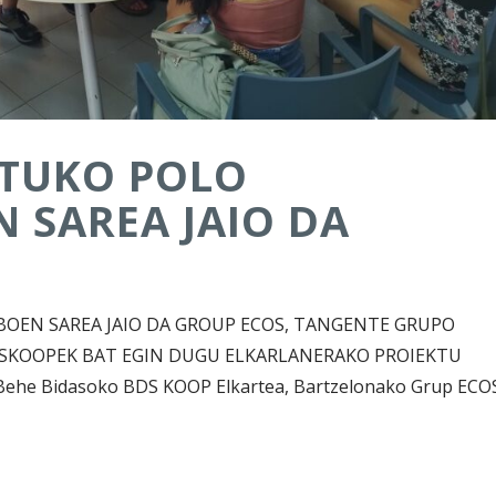
ATUKO POLO
 SAREA JAIO DA
BOEN SAREA JAIO DA GROUP ECOS, TANGENTE GRUPO
DSKOOPEK BAT EGIN DUGU ELKARLANERAKO PROIEKTU
he Bidasoko BDS KOOP Elkartea, Bartzelonako Grup ECO