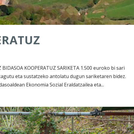
ERATUZ
BIDASOA KOOPERATUZ SARIKETA 1.500 euroko bi sari
agutu eta sustatzeko antolatu dugun sariketaren bidez.
asoaldean Ekonomia Sozial Eraldatzailea eta...