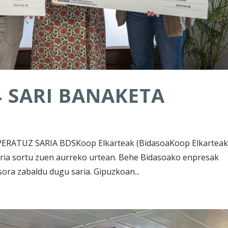
 SARI BANAKETA
RATUZ SARIA BDSKoop Elkarteak (BidasoaKoop Elkarteak
aria sortu zuen aurreko urtean. Behe Bidasoako enpresak
sora zabaldu dugu saria. Gipuzkoan...