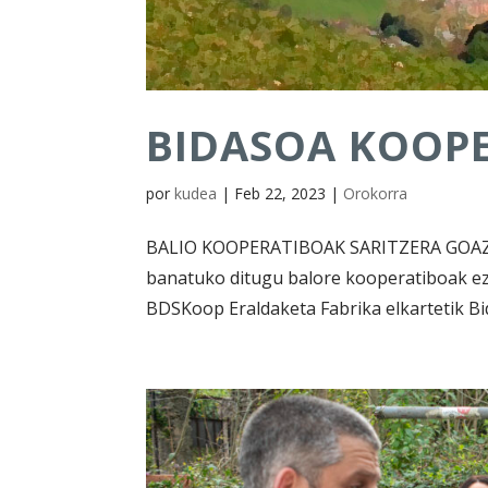
BIDASOA KOOP
por
kudea
|
Feb 22, 2023
|
Orokorra
BALIO KOOPERATIBOAK SARITZERA GOAZ 
banatuko ditugu balore kooperatiboak ez
BDSKoop Eraldaketa Fabrika elkartetik Bid