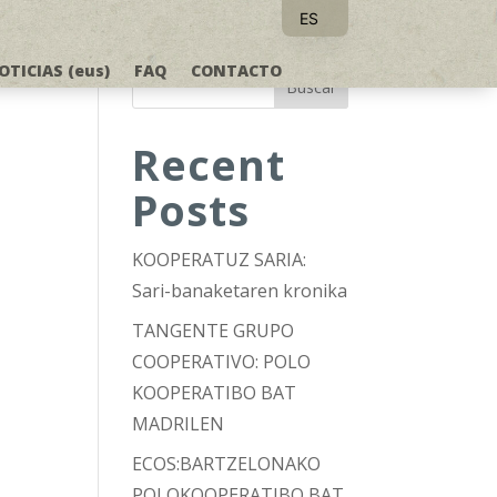
ES
EU
OTICIAS (eus)
FAQ
CONTACTO
Buscar
Recent
Posts
KOOPERATUZ SARIA:
Sari-banaketaren kronika
TANGENTE GRUPO
COOPERATIVO: POLO
KOOPERATIBO BAT
MADRILEN
ECOS:BARTZELONAKO
POLOKOOPERATIBO BAT