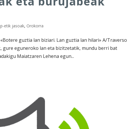
iak eta burujabeak
p-etik jasoak
,
Orokorra
tere guztia lan biziari. Lan guztia lan hilari» A/Traverso
gure eguneroko lan eta bizitzetatik, mundu berri bat
Badakigu Maiatzaren Lehena egun...