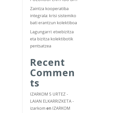
Zaintza kooperatiba
integrala: krisi sistemiko
bati erantzun kolektiboa
Lagungarri: etxebizitza
eta bizitza kolektibotik
pentsatzea
Recent
Commen
ts
IZARKOM 5 URTEZ -
LAIAN ELKARRIZKETA -
izarkom
en
IZARKOM