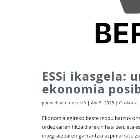
ESSi ikasgela: u
ekonomia posib
por
webberria_vzxe43
|
Abr 9, 2025
|
Orokorra
Ekonomia egiteko beste modu batzuk onart
ordezkarien hitzaldiarekin hasi zen, et
integratzearen garrantzia azpimarratu zute