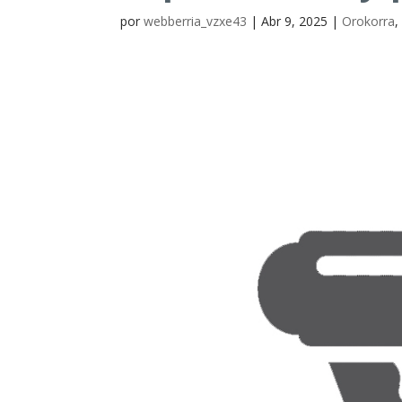
por
webberria_vzxe43
|
Abr 9, 2025
|
Orokorra