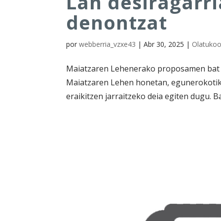
Lan desiragarr
denontzat
por
webberria_vzxe43
|
Abr 30, 2025
|
Olatukoo
Maiatzaren Lehenerako proposamen bat «Bo
Maiatzaren Lehen honetan, egunerokotik, 
eraikitzen jarraitzeko deia egiten dugu. 