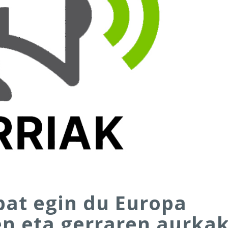
bat egin du Europa
n eta gerraren aurka