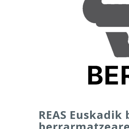
REAS Euskadik 
berrarmatzeare