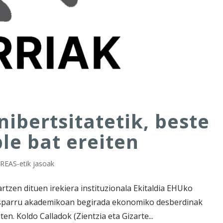
nibertsitatetik, beste
le bat ereiten
,
REAS-etik jasoak
zen dituen irekiera instituzionala Ekitaldia EHUko
a esparru akademikoan begirada ekonomiko desberdinak
n. Koldo Calladok (Zientzia eta Gizarte...