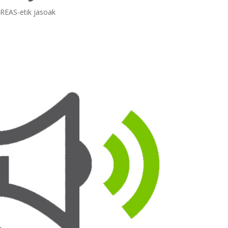
,
REAS-etik jasoak