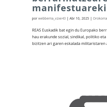
manifestuarek
por
webberria_vzxe43
|
Abr 10, 2025
|
Orokorr
REAS Euskadik bat egin du Europako ber
hau erakunde sozial, sindikal, politiko e
bizitzen ari garen eskalada militaristaren 