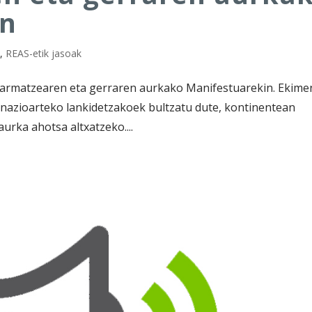
in
a
,
REAS-etik jasoak
rarmatzearen eta gerraren aurkako Manifestuarekin. Ekime
ta nazioarteko lankidetzakoek bultzatu dute, kontinentean
aurka ahotsa altxatzeko....