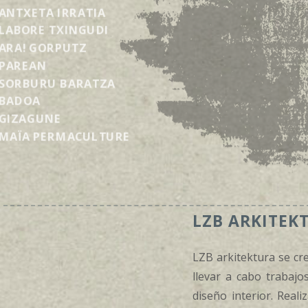
ANTXETA IRRATIA
LABORE TXINGUDI
ARA! GORPUTZ
PAREAN
SORBURU BARATZA
BADOA
GIZAGUNE
MAÏA PERMACULTURE
LZB ARKITEK
LZB arkitektura se cr
llevar a cabo trabajo
diseño interior. Real