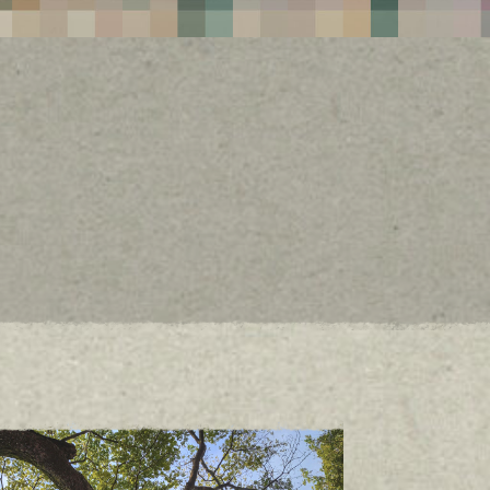
BDS Koop
ERALDAKETA
FABRIKA
El rincón de la economía social transformadora
y de los promotores del desarrollo local del Bajo Bidasoa