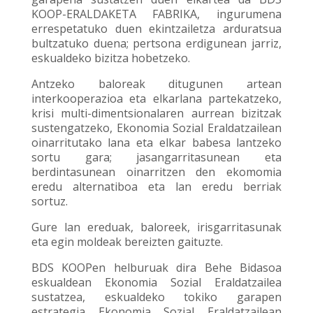
KOOP-ERALDAKETA FABRIKA, ingurumena
errespetatuko duen ekintzailetza arduratsua
bultzatuko duena; pertsona erdigunean jarriz,
eskualdeko bizitza hobetzeko.
Antzeko baloreak ditugunen artean
interkooperazioa eta elkarlana partekatzeko,
krisi multi-dimentsionalaren aurrean bizitzak
sustengatzeko, Ekonomia Sozial Eraldatzailean
oinarritutako lana eta elkar babesa lantzeko
sortu gara; jasangarritasunean eta
berdintasunean oinarritzen den ekomomia
eredu alternatiboa eta lan eredu berriak
sortuz.
Gure lan ereduak, baloreek, irisgarritasunak
eta egin moldeak bereizten gaituzte.
BDS KOOPen helburuak dira Behe Bidasoa
eskualdean Ekonomia Sozial Eraldatzailea
sustatzea, eskualdeko tokiko garapen
estrategia Ekonomia Sozial Eraldatzailean