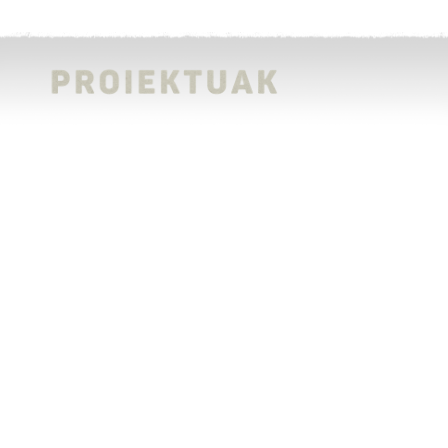
Eskualdeko behar sozialen identifikazio
partekatu baten oinarrituta,
kolaborazio
publiko/kooperatibo/komunitarioz,
egitasmo ekonomikoak martxan jarri