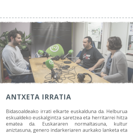
ANTXETA IRRATIA
Bidasoaldeako irrati elkarte euskalduna da. Helburua
eskualdeko euskalgintza saretzea eta herritarrei hitza
ematea da.
Euskararen normaltasuna, kultur
aniztasuna, genero indarkeriaren aurkako lanketa eta