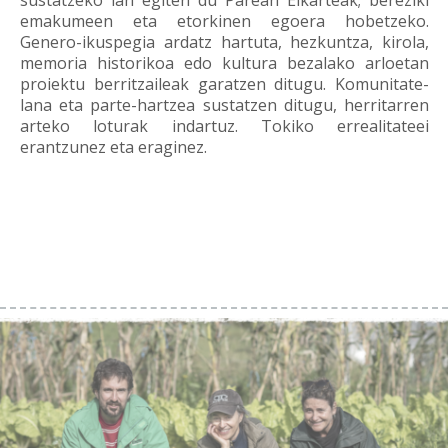
sustatzeko lan egiten du Parean Elkarteak; bereziki
emakumeen eta etorkinen egoera hobetzeko.
Genero-ikuspegia ardatz hartuta, hezkuntza, kirola,
memoria historikoa edo kultura bezalako arloetan
proiektu berritzaileak garatzen ditugu. Komunitate-
lana eta parte-hartzea sustatzen ditugu, herritarren
arteko loturak indartuz. Tokiko errealitateei
erantzunez eta eraginez.