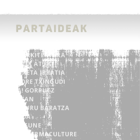
LZB ARKITEKTURA
HIRITIK AT
ANTXETA IRRATIA
LABORE TXINGUDI
ARA! GORPUTZ
PAREAN
SORBURU BARATZA
BADOA
GIZAGUNE
MAÏA PERMACULTURE