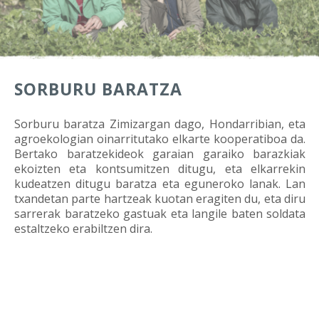
SORBURU BARATZA
Sorburu baratza Zimizargan dago, Hondarribian, eta
agroekologian oinarritutako elkarte kooperatiboa da.
Bertako baratzekideok garaian garaiko barazkiak
ekoizten eta kontsumitzen ditugu, eta elkarrekin
kudeatzen ditugu baratza eta eguneroko lanak. Lan
txandetan parte hartzeak kuotan eragiten du, eta diru
sarrerak baratzeko gastuak eta langile baten soldata
estaltzeko erabiltzen dira.