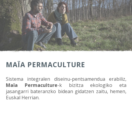
MAÏA PERMACULTURE
Sistema integralen diseinu-pentsamendua erabiliz,
Maïa Permaculture
-k bizitza ekologiko eta
jasangarri bateranzko bidean gidatzen zaitu, hemen,
Euskal Herrian.