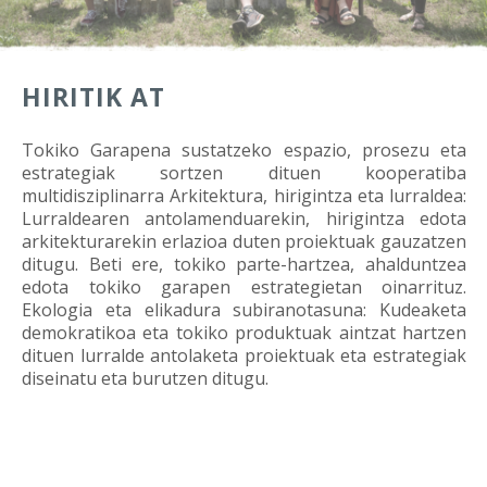
HIRITIK AT
Tokiko Garapena sustatzeko espazio, prosezu eta
estrategiak sortzen dituen kooperatiba
multidisziplinarra Arkitektura, hirigintza eta lurraldea:
Lurraldearen antolamenduarekin, hirigintza edota
arkitekturarekin erlazioa duten proiektuak gauzatzen
ditugu. Beti ere, tokiko parte-hartzea, ahalduntzea
edota tokiko garapen estrategietan oinarrituz.
Ekologia eta elikadura subiranotasuna: Kudeaketa
demokratikoa eta tokiko produktuak aintzat hartzen
dituen lurralde antolaketa proiektuak eta estrategiak
diseinatu eta burutzen ditugu.