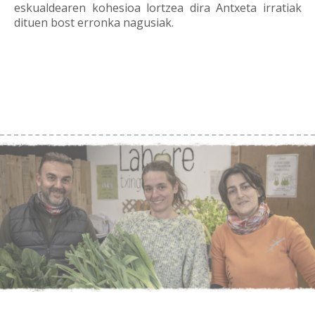
eskualdearen kohesioa lortzea dira Antxeta irratiak
dituen bost erronka nagusiak.