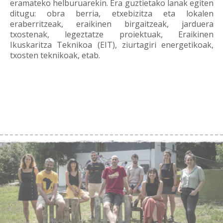
eramateko helburuarekin. Era guztietako lanak egiten
ditugu: obra berria, etxebizitza eta lokalen
eraberritzeak, eraikinen birgaitzeak, jarduera
txostenak, legeztatze proiektuak, Eraikinen
Ikuskaritza Teknikoa (EIT), ziurtagiri energetikoak,
txosten teknikoak, etab.