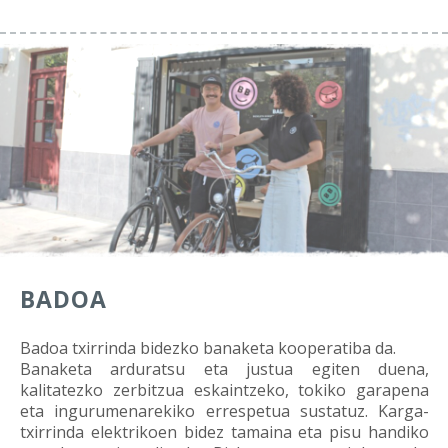
BADOA
Badoa txirrinda bidezko banaketa kooperatiba da.
Banaketa arduratsu eta justua egiten duena,
kalitatezko zerbitzua eskaintzeko, tokiko garapena
eta ingurumenarekiko errespetua sustatuz. Karga-
txirrinda elektrikoen bidez tamaina eta pisu handiko