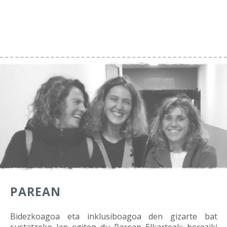
PAREAN
Bidezkoagoa eta inklusiboagoa den gizarte bat