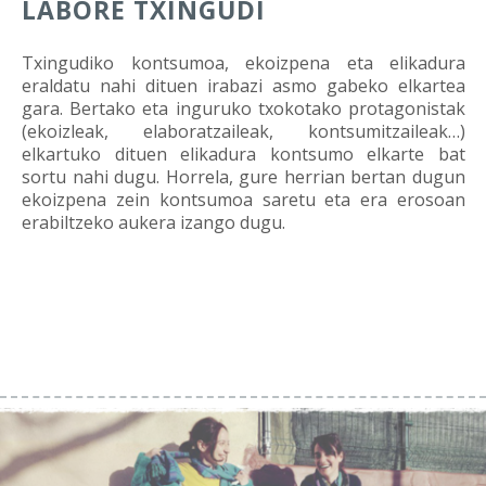
LABORE TXINGUDI
Txingudiko kontsumoa, ekoizpena eta elikadura
eraldatu nahi dituen irabazi asmo gabeko elkartea
gara. Bertako eta inguruko txokotako protagonistak
(ekoizleak, elaboratzaileak, kontsumitzaileak…)
elkartuko dituen elikadura kontsumo elkarte bat
sortu nahi dugu. Horrela, gure herrian bertan dugun
ekoizpena zein kontsumoa saretu eta era erosoan
erabiltzeko aukera izango dugu.