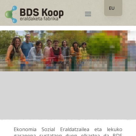
EU
ES
BDS Koop
ERALDAKETA
FABRIKA
Behe Bidasoako ekonomia sozial eraldatzailearen
eta tokiko garapenaren sustatzaileen txokoa
Ekonomia Sozial Eraldatzailea eta lekuko
garapena sustatzen duen elkartea da BDS