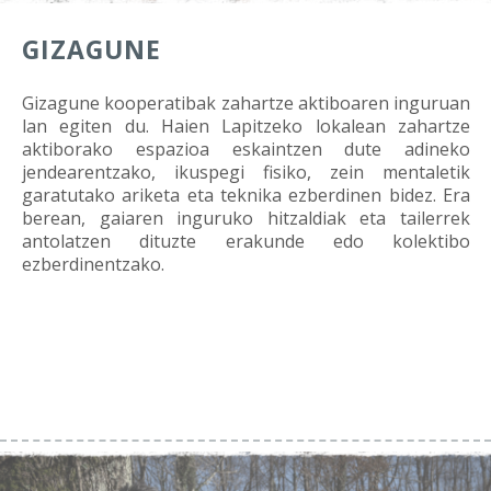
GIZAGUNE
Gizagune kooperatibak zahartze aktiboaren inguruan
lan egiten du. Haien Lapitzeko lokalean zahartze
aktiborako espazioa eskaintzen dute adineko
jendearentzako, ikuspegi fisiko, zein mentaletik
garatutako ariketa eta teknika ezberdinen bidez. Era
berean, gaiaren inguruko hitzaldiak eta tailerrek
antolatzen dituzte erakunde edo kolektibo
ezberdinentzako.