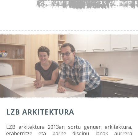
LZB ARKITEKTURA
LZB arkitektura 2013an sortu genuen arkitektura,
eraberritze eta barne diseinu lanak aurrera