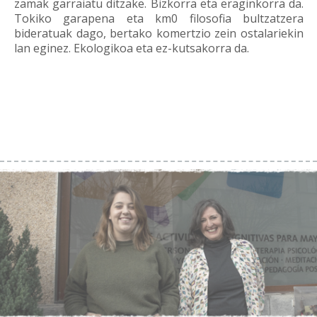
zamak garraiatu ditzake. Bizkorra eta eraginkorra da.
Tokiko garapena eta km0 filosofia bultzatzera
bideratuak dago, bertako komertzio zein ostalariekin
lan eginez. Ekologikoa eta ez-kutsakorra da.