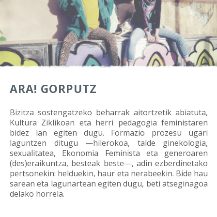
ARA! GORPUTZ
Bizitza sostengatzeko beharrak aitortzetik abiatuta,
Kultura Ziklikoan eta herri pedagogia feministaren
bidez lan egiten dugu. Formazio prozesu ugari
laguntzen ditugu —hilerokoa, talde ginekologia,
sexualitatea, Ekonomia Feminista eta generoaren
(des)eraikuntza, besteak beste—, adin ezberdinetako
pertsonekin: helduekin, haur eta nerabeekin. Bide hau
sarean eta lagunartean egiten dugu, beti atseginagoa
delako horrela.