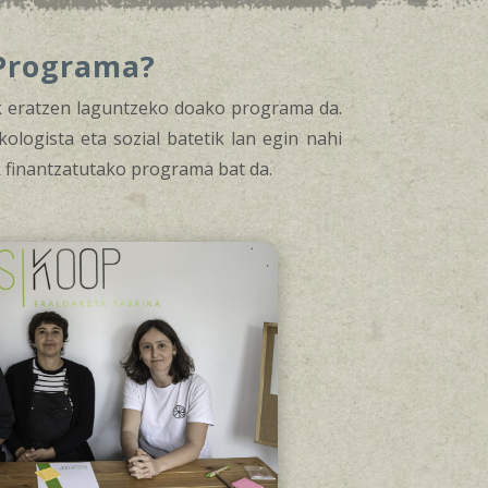
 Programa?
ak eratzen laguntzeko doako programa da.
ologista eta sozial batetik lan egin nahi
k finantzatutako programa bat da.