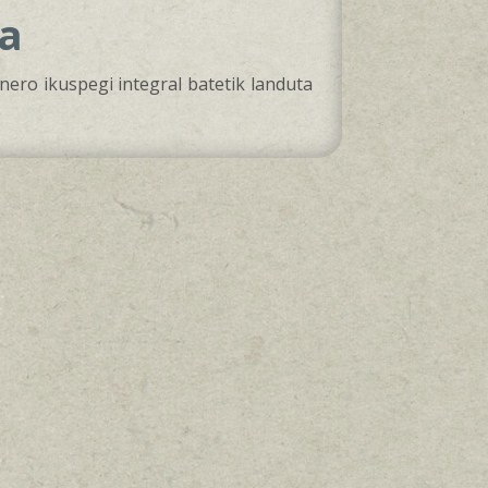
na
nero ikuspegi integral batetik landuta