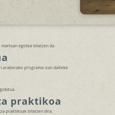
 martxan egotea bilatzen da.
ua
n araberako programa izan daiteke.
gokitua.
ta praktikoa
za praktikoak bilatzen dira.