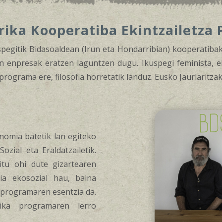
rika Kooperatiba Ekintzailetza
uspegitik Bidasoaldean (Irun eta Hondarribian) kooperatib
n enpresak eratzen laguntzen dugu. Ikuspegi feminista, ek
rograma ere, filosofia horretatik landuz. Eusko Jaurlaritza
nomia batetik lan egiteko
zial eta Eraldatzailetik.
tu ohi dute gizartearen
ia ekosozial hau, baina
 programaren esentzia da.
rika programaren lerro