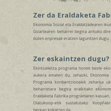
Zer da Eraldaketa Fab
Ekonomia Sozial eta Eraldatzailearen ik
Gizartearen beharrei begira arituko dire
duten enpresak eratzen laguntzen dugu, p
Zer eskaintzen dugu?
Ekintzailetza programa honek beste eko
aukera ematen du, zehazki, Ekonomia So
Programa konbentzionalek zeharka uki
beharretara begira eraikitako ekonom
Eraldaketa Fabrika programaren kasuan,
Olatukoop-etik sustatutako KoopFab
berean kokatzen da.