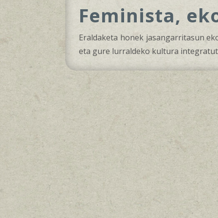
Feminista, ek
Eraldaketa honek jasangarritasun ekol
eta gure lurraldeko kultura integratut