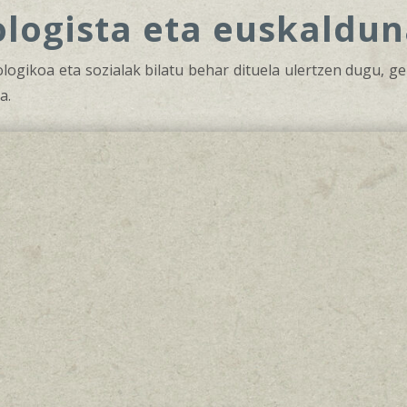
ologista eta euskaldu
ogikoa eta sozialak bilatu behar dituela ulertzen dugu, ge
a.