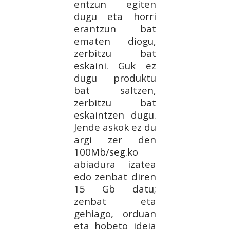
entzun egiten
dugu eta horri
erantzun bat
ematen diogu,
zerbitzu bat
eskaini. Guk ez
dugu produktu
bat saltzen,
zerbitzu bat
eskaintzen dugu.
Jende askok ez du
argi zer den
100Mb/seg.ko
abiadura izatea
edo zenbat diren
15 Gb datu;
zenbat eta
gehiago, orduan
eta hobeto ideia