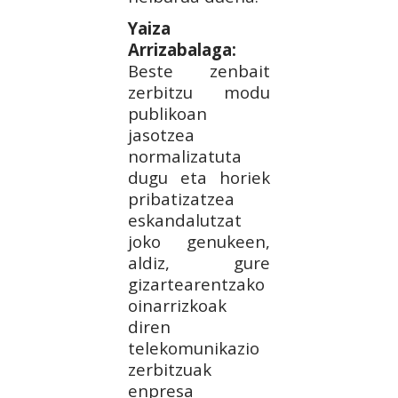
Yaiza
Arrizabalaga:
Beste zenbait
zerbitzu modu
publikoan
jasotzea
normalizatuta
dugu eta horiek
pribatizatzea
eskandalutzat
joko genukeen,
aldiz, gure
gizartearentzako
oinarrizkoak
diren
telekomunikazio
zerbitzuak
enpresa