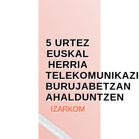
5 URTEZ
EUSKAL
HERRIA
TELEKOMUNIKAZ
BURUJABETZAN
AHALDUNTZEN
IZARKOM