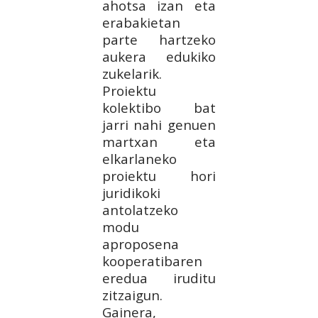
ahotsa izan eta
erabakietan
parte hartzeko
aukera edukiko
zukelarik.
Proiektu
kolektibo bat
jarri nahi genuen
martxan eta
elkarlaneko
proiektu hori
juridikoki
antolatzeko
modu
aproposena
kooperatibaren
eredua iruditu
zitzaigun.
Gainera,