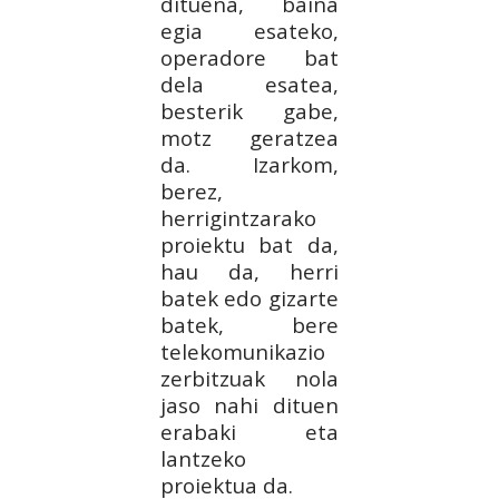
dituena, baina
egia esateko,
operadore bat
dela esatea,
besterik gabe,
motz geratzea
da. Izarkom,
berez,
herrigintzarako
proiektu bat da,
hau da, herri
batek edo gizarte
batek, bere
telekomunikazio
zerbitzuak nola
jaso nahi dituen
erabaki eta
lantzeko
proiektua da.