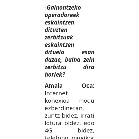
-Gainontzeko
operadoreek
eskaintzen
dituzten
zerbitzuak
eskaintzen
dituela esan
duzue, baina zein
zerbitzu dira
horiek?
Amaia Oca:
Internet
konexioa modu
ezberdinetan,
zuntz bidez, irrati
lotura bidez, edo
4G bidez,
telefono mugikor