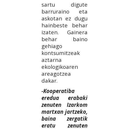
sartu digute
barruraino eta
askotan ez dugu
hainbeste behar
izaten. Gainera
behar baino
gehiago
kontsumitzeak
aztarna
ekologikoaren
areagotzea
dakar.
-Kooperatiba
eredua erabaki
zenuten Izarkom
martxan jartzeko,
baina zergatik
eratu zenuten