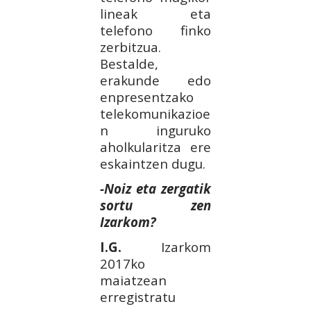
lineak eta
telefono finko
zerbitzua.
Bestalde,
erakunde edo
enpresentzako
telekomunikazioe
n inguruko
aholkularitza ere
eskaintzen dugu.
-Noiz eta zergatik
sortu zen
Izarkom?
I.G.
Izarkom
2017ko
maiatzean
erregistratu