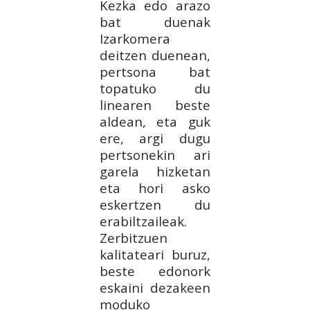
Kezka edo arazo
bat duenak
Izarkomera
deitzen duenean,
pertsona bat
topatuko du
linearen beste
aldean, eta guk
ere, argi dugu
pertsonekin ari
garela hizketan
eta hori asko
eskertzen du
erabiltzaileak.
Zerbitzuen
kalitateari buruz,
beste edonork
eskaini dezakeen
moduko