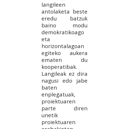
langileen
antolaketa beste
eredu batzuk
baino modu
demokratikoago
eta
horizontalagoan
egiteko aukera
ematen du
kooperatibak.
Langileak ez dira
nagusi edo jabe
baten
enplegatuak,
proiektuaren
parte diren
unetik
proiektuaren
erabakietan