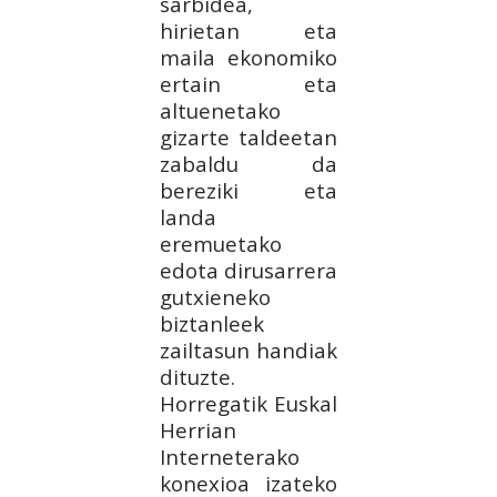
sarbidea,
hirietan eta
maila ekonomiko
ertain eta
altuenetako
gizarte taldeetan
zabaldu da
bereziki eta
landa
eremuetako
edota dirusarrera
gutxieneko
biztanleek
zailtasun handiak
dituzte.
Horregatik Euskal
Herrian
Interneterako
konexioa izateko