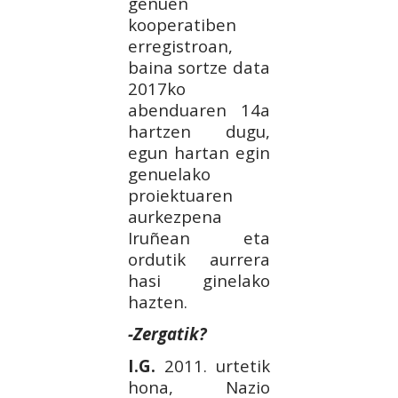
genuen
kooperatiben
erregistroan,
baina sortze data
2017ko
abenduaren 14a
hartzen dugu,
egun hartan egin
genuelako
proiektuaren
aurkezpena
Iruñean eta
ordutik aurrera
hasi ginelako
hazten.
-Zergatik?
I.G.
2011. urtetik
hona, Nazio