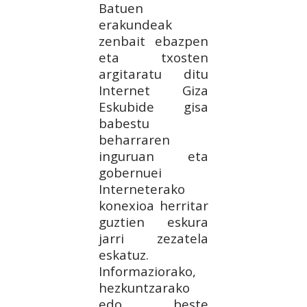
Batuen
erakundeak
zenbait ebazpen
eta txosten
argitaratu ditu
Internet Giza
Eskubide gisa
babestu
beharraren
inguruan eta
gobernuei
Interneterako
konexioa herritar
guztien eskura
jarri zezatela
eskatuz.
Informaziorako,
hezkuntzarako
edo beste