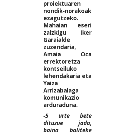
proiektuaren
nondik-norakoak
ezagutzeko.
Mahaian eseri
zaizkigu Iker
Garaialde
zuzendaria,
Amaia Oca
errektoretza
kontseiluko
lehendakaria eta
Yaiza
Arrizabalaga
komunikazio
arduraduna.
-5 urte bete
dituzue jada,
baina baliteke