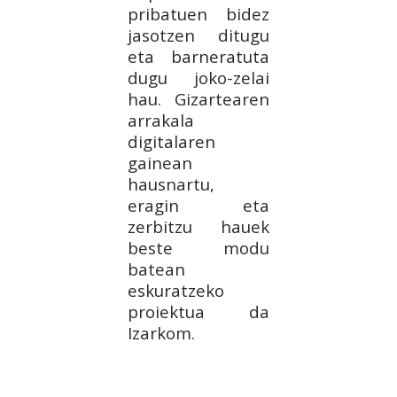
pribatuen bidez
jasotzen ditugu
eta barneratuta
dugu joko-zelai
hau. Gizartearen
arrakala
digitalaren
gainean
hausnartu,
eragin eta
zerbitzu hauek
beste modu
batean
eskuratzeko
proiektua da
Izarkom.