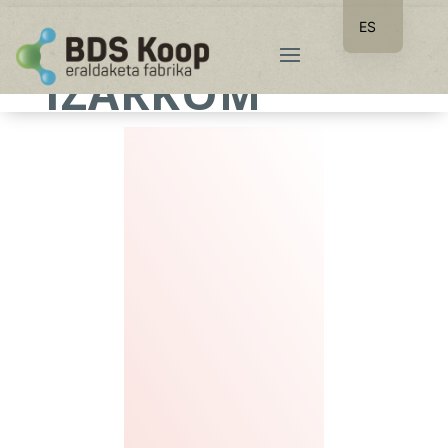
ES
EU
IZARKOM