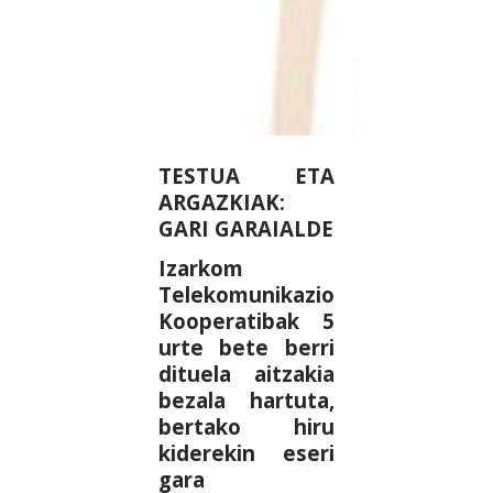
TESTUA ETA
ARGAZKIAK:
GARI GARAIALDE
Izarkom
Telekomunikazio
Kooperatibak 5
urte bete berri
dituela aitzakia
bezala hartuta,
bertako hiru
kiderekin eseri
gara