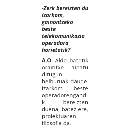
-Zerk bereizten du
Izarkom,
gainontzeko
beste
telekomunikazio
operadora
horietatik?
A.O.
Alde batetik
oraintxe aipatu
ditugun
helburuak daude.
Izarkom beste
operadorengandi
k bereizten
duena, batez ere,
proiektuaren
filosofia da.