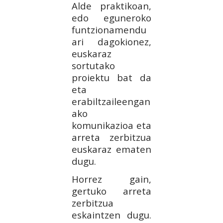
Alde praktikoan,
edo eguneroko
funtzionamendu
ari dagokionez,
euskaraz
sortutako
proiektu bat da
eta
erabiltzaileengan
ako
komunikazioa eta
arreta zerbitzua
euskaraz ematen
dugu.
Horrez gain,
gertuko arreta
zerbitzua
eskaintzen dugu.