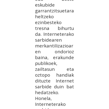
eskubide
garrantzitsuetara
heltzeko
ezinbesteko
tresna bihurtu
da. Interneterako
sarbidearen
merkantilizazioar
en ondorioz
baina, erakunde
publikoek,
zailtasun eta
oztopo handiak
dituzte Internet
sarbide duin bat
hedatzeko.
Honela,
Interneterako