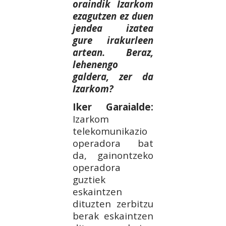
oraindik Izarkom
ezagutzen ez duen
jendea izatea
gure irakurleen
artean. Beraz,
lehenengo
galdera, zer da
Izarkom?
Iker Garaialde:
Izarkom
telekomunikazio
operadora bat
da, gainontzeko
operadora
guztiek
eskaintzen
dituzten zerbitzu
berak eskaintzen