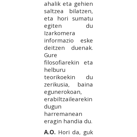
ahalik eta gehien
saltzea bilatzen,
eta hori sumatu
egiten du
Izarkomera
informazio eske
deitzen duenak.
Gure
filosofiarekin eta
helburu
teorikoekin du
zerikusia, baina
egunerokoan,
erabiltzailearekin
dugun
harremanean
eragin handia du.
A.O.
Hori da, guk