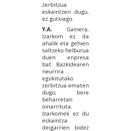
zerbitzua
eskaintzen dugu,
ez gutxiago.
Y.A.
Gainera,
Izarkom ez da
ahalik eta gehien
saltzeko helburua
duen enpresa
bat. Bazkidearen
neurrira
egokitutako
zerbitzua ematen
dugu; bere
beharretan
oinarrituta.
Izarkomek ez du
eskaintza
deigarrien bidez