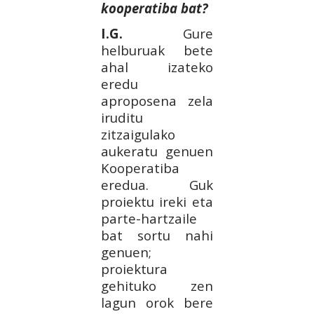
kooperatiba bat?
I.G.
Gure
helburuak bete
ahal izateko
eredu
aproposena zela
iruditu
zitzaigulako
aukeratu genuen
Kooperatiba
eredua. Guk
proiektu ireki eta
parte-hartzaile
bat sortu nahi
genuen;
proiektura
gehituko zen
lagun orok bere