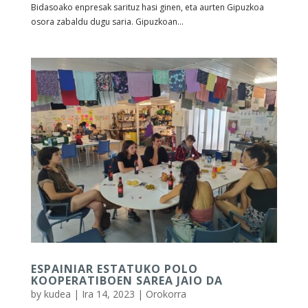
Bidasoako enpresak sarituz hasi ginen, eta aurten Gipuzkoa
osora zabaldu dugu saria. Gipuzkoan...
ESPAINIAR ESTATUKO POLO
KOOPERATIBOEN SAREA JAIO DA
by
kudea
|
Ira 14, 2023
|
Orokorra