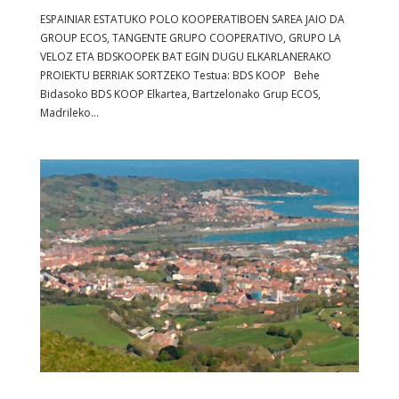
ESPAINIAR ESTATUKO POLO KOOPERATIBOEN SAREA JAIO DA
GROUP ECOS, TANGENTE GRUPO COOPERATIVO, GRUPO LA
VELOZ ETA BDSKOOPEK BAT EGIN DUGU ELKARLANERAKO
PROIEKTU BERRIAK SORTZEKO Testua: BDS KOOP Behe
Bidasoko BDS KOOP Elkartea, Bartzelonako Grup ECOS,
Madrileko...