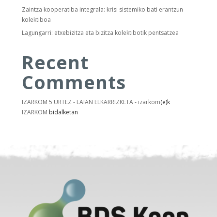
Zaintza kooperatiba integrala: krisi sistemiko bati erantzun
kolektiboa
Lagungarri: etxebizitza eta bizitza kolektibotik pentsatzea
Recent
Comments
IZARKOM 5 URTEZ - LAIAN ELKARRIZKETA - izarkom
(e)k
IZARKOM
bidalketan