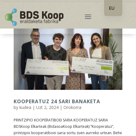
EU
ES
KOOPERATUZ 24 SARI BANAKETA
by
kudea
|
Uzt 2, 2024
|
Orokorra
PRINTZIPIO KOOPERATIBOEI SARIA KOOPERATUZ SARIA
BDSKoop Elkarteak (BidasoaKoop Elkarteak) “Kooperatuz”,
printzipio kooperatiboei saria sortu zuen aurreko urtean. Behe