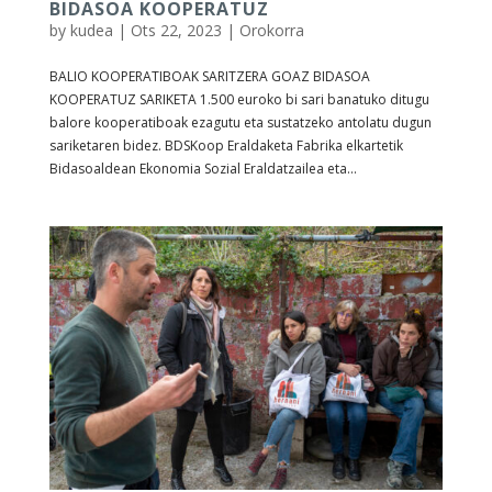
BIDASOA KOOPERATUZ
by
kudea
|
Ots 22, 2023
|
Orokorra
BALIO KOOPERATIBOAK SARITZERA GOAZ BIDASOA
KOOPERATUZ SARIKETA 1.500 euroko bi sari banatuko ditugu
balore kooperatiboak ezagutu eta sustatzeko antolatu dugun
sariketaren bidez. BDSKoop Eraldaketa Fabrika elkartetik
Bidasoaldean Ekonomia Sozial Eraldatzailea eta...