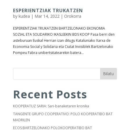
ESPERIENTZIAK TRUKATZEN
by
kudea
|
Mar 14, 2022
|
Orokorra
ESPERIENTZIAK TRUKATZEN BARTZELONAKO EKONOMIA
SOZIAL ETA SOLIDARIKO IKASLEEKIN BDS KOOP Pasa berri den
asteburuan Euskal Herrian izan ditugu Kataluniako Xarxa de
Economia Social y Solidaria eta Ciutat Invisiblek Bartzelonako
Pompeu Fabra unibertsitatearekin batera...
Bilatu
Recent Posts
KOOPERATUZ SARIA: Sari-banaketaren kronika
TANGENTE GRUPO COOPERATIVO: POLO KOOPERATIBO BAT
MADRILEN
ECOS:BARTZELONAKO POLOKOOPERATIBO BAT