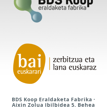
BDS Koop Eraldaketa Fabrika ·
Aixin Zolua Ibilbidea 5, Behea