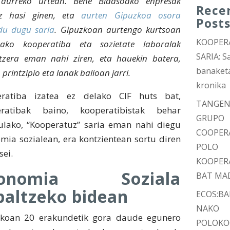
aurreko urtean. Behe Bidasoako enpresak
Rece
uz hasi ginen, eta
aurten Gipuzkoa osora
Post
du dugu saria
. Gipuzkoan aurtengo kurtsoan
KOOPER
tako kooperatiba eta sozietate laboralak
SARIA: Sa
tzera eman nahi ziren, eta hauekin batera,
banaket
printzipio eta lanak balioan jarri.
kronika
eratiba izatea ez delako CIF huts bat,
TANGEN
eratibak baino, kooperatibistak behar
GRUPO
ulako, “Kooperatuz” saria eman nahi diegu
COOPER
mia sozialean, era kontzientean sortu diren
POLO
sei.
KOOPER
konomia Soziala
BAT MA
baltzeko bidean
ECOS:B
NAKO
koan 20 erakundetik gora daude egunero
POLOKO