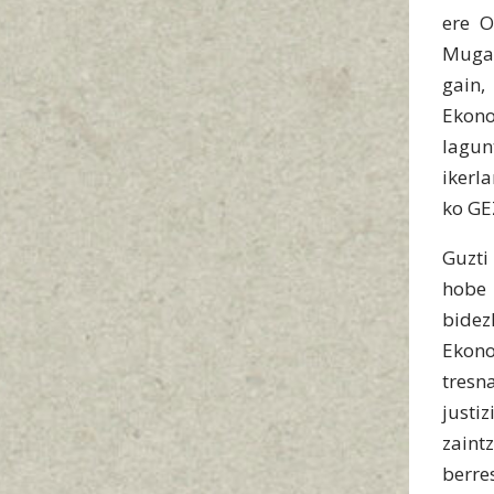
ere O
Mugar
gain,
Ekono
lagun
ikerl
ko GE
Guzti
hobe
bide
Ekono
tresn
justiz
zaint
berre