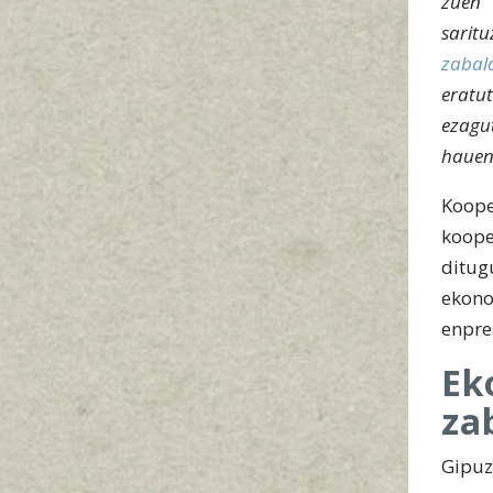
zuen 
sarit
zabal
eratu
ezagu
hauen 
Koop
koop
ditug
ekono
enpre
E
za
Gipuz