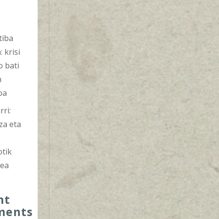
tiba
: krisi
o bati
n
oa
ri:
za eta
otik
zea
nt
ments