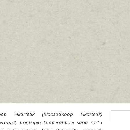
oop Elkarteak (BidasoaKoop Elkarteak)
eratuz”, printzipio kooperatiboei saria sortu