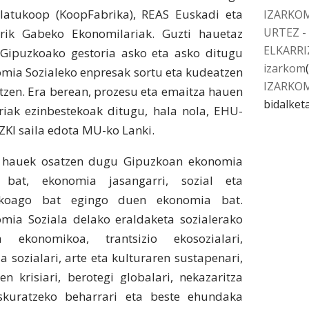
latukoop (KoopFabrika), REAS Euskadi eta
IZARKOM
URTEZ -
ik Gabeko Ekonomilariak. Guzti hauetaz
ELKARRI
 Gipuzkoako gestoria asko eta asko ditugu
izarkom
mia Sozialeko enpresak sortu eta kudeatzen
IZARKO
tzen. Era berean, prozesu eta emaitza hauen
bidalket
ariak ezinbestekoak ditugu, hala nola, EHU-
ZKI saila edota MU-ko Lanki.
 hauek osatzen dugu Gipuzkoan ekonomia
 bat, ekonomia jasangarri, sozial eta
zkoago bat egingo duen ekonomia bat.
mia Soziala delako eraldaketa sozialerako
a ekonomikoa, trantsizio ekosozialari,
ia sozialari, arte eta kulturaren sustapenari,
zen krisiari, berotegi globalari, nekazaritza
skuratzeko beharrari eta beste ehundaka