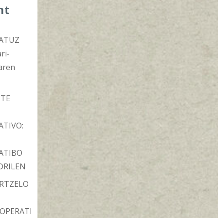
nt
s
ATUZ
ri-
aren
TE
ATIVO:
ATIBO
DRILEN
ARTZELO
OPERATI