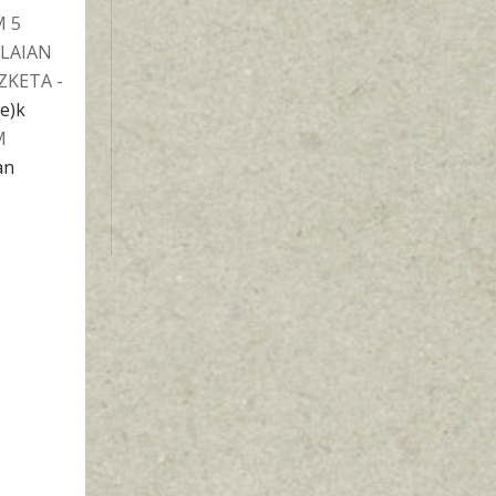
 5
 LAIAN
ZKETA -
(e)k
M
an