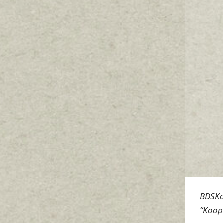
BDSK
“Koop