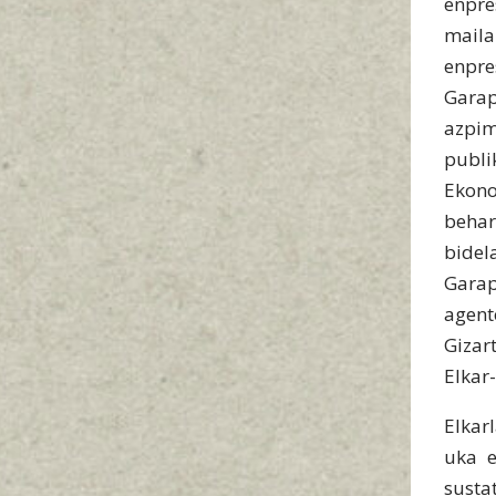
enpre
maila
enpre
Gara
azpim
publi
Ekono
behar
bidel
Garap
agent
Gizar
Elkar
Elkar
uka e
susta