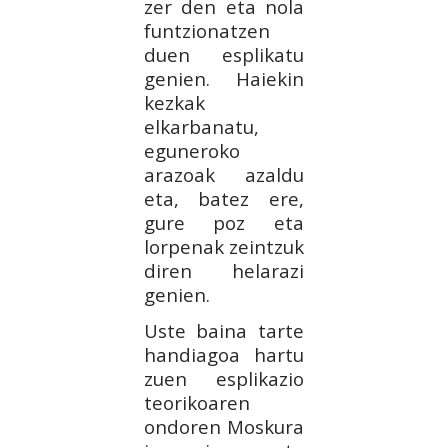
zer den eta nola
funtzionatzen
duen esplikatu
genien. Haiekin
kezkak
elkarbanatu,
eguneroko
arazoak azaldu
eta, batez ere,
gure poz eta
lorpenak zeintzuk
diren helarazi
genien.
Uste baina tarte
handiagoa hartu
zuen esplikazio
teorikoaren
ondoren Moskura