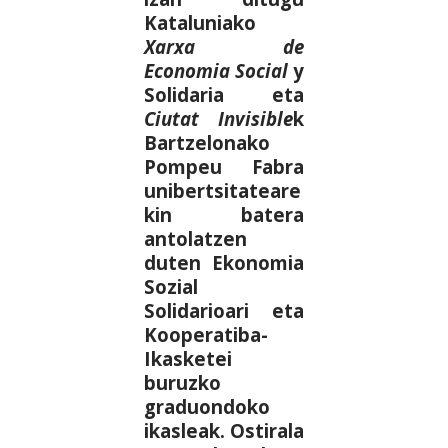
Kataluniako
Xarxa de
Economia Social
y
Solidaria eta
Ciutat Invisible
k
Bartzelonako
Pompeu Fabra
unibertsitateare
kin batera
antolatzen
duten Ekonomia
Sozial
Solidarioari eta
Kooperatiba-
Ikasketei
buruzko
graduondoko
ikasleak. Ostirala