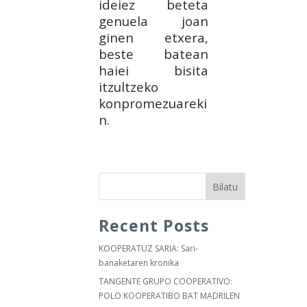
ideiez beteta
genuela joan
ginen etxera,
beste batean
haiei bisita
itzultzeko
konpromezuareki
n.
Bilatu
Recent Posts
KOOPERATUZ SARIA: Sari-
banaketaren kronika
TANGENTE GRUPO COOPERATIVO:
POLO KOOPERATIBO BAT MADRILEN