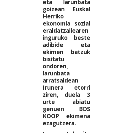
eta larunbata
goizean Euskal
Herriko
ekonomia sozial
eraldatzailearen
inguruko beste
adibide eta
ekimen batzuk
bisitatu
ondoren,
larunbata
arratsaldean
Irunera etorri
ziren, duela 3
urte abiatu
genuen BDS
KOOP ekimena
ezagutzera.