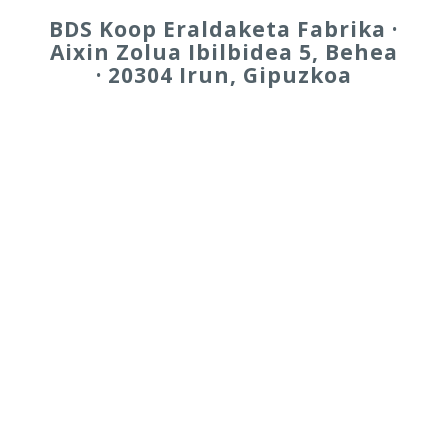
BDS Koop Eraldaketa Fabrika ·
Aixin Zolua Ibilbidea 5, Behea
· 20304 Irun, Gipuzkoa