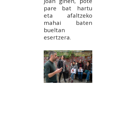
joan ginen, pote
pare bat hartu
eta afaltzeko
mahai baten
bueltan
esertzera.