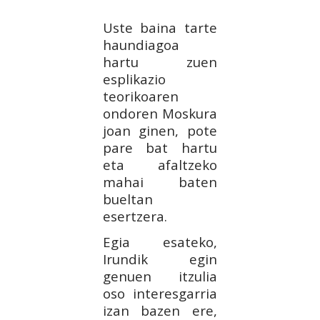
Uste baina tarte
haundiagoa
hartu zuen
esplikazio
teorikoaren
ondoren Moskura
joan ginen, pote
pare bat hartu
eta afaltzeko
mahai baten
bueltan
esertzera.
Egia esateko,
Irundik egin
genuen itzulia
oso interesgarria
izan bazen ere,