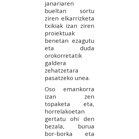
janariaren
bueltan sortu
ziren elkarrizketa
txikiak izan ziren
proiektuak
benetan ezagutu
eta duda
orokorretatik
galdera
zehatzetara
pasatzeko unea.
Oso emankorra
izan zen
topaketa eta,
horrelakoetan
gertatu ohi den
bezala, burua
bor-borka eta