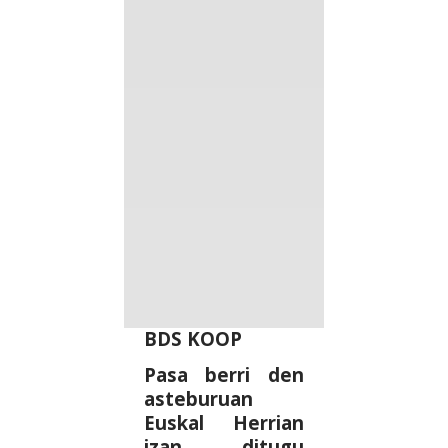
BDS KOOP
Pasa berri den
asteburuan
Euskal Herrian
izan ditugu