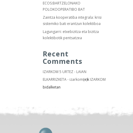
ECOS:BARTZELONAKO
POLOKOOPERATIBO BAT
Zaintza kooperatiba integrala: krisi
sistemiko bati erantzun kolektiboa
Lagungarri: etxebizitza eta bizitza
kolektibotik pentsatzea
Recent
Comments
IZARKOM 5 URTEZ - LAIAN
ELKARRIZKETA - izarkom
(e)k
IZARKOM
bidalketan