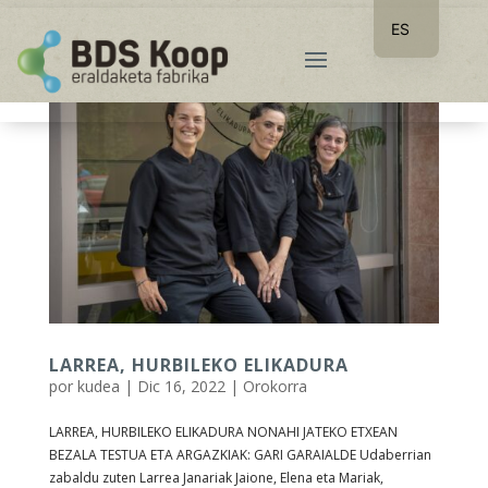
ES
EU
LARREA, HURBILEKO ELIKADURA
por
kudea
|
Dic 16, 2022
|
Orokorra
LARREA, HURBILEKO ELIKADURA NONAHI JATEKO ETXEAN
BEZALA TESTUA ETA ARGAZKIAK: GARI GARAIALDE Udaberrian
zabaldu zuten Larrea Janariak Jaione, Elena eta Mariak,