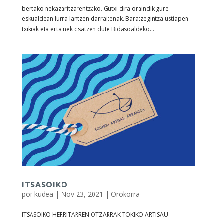
bertako nekazaritzarentzako. Gutxi dira oraindik gure
eskualdean lurra lantzen darraitenak. Baratzegintza ustiapen
txikiak eta ertainek osatzen dute Bidasoaldeko...
ITSASOIKO
por
kudea
|
Nov 23, 2021
|
Orokorra
ITSASOIKO HERRITARREN OTZARRAK TOKIKO ARTISAU