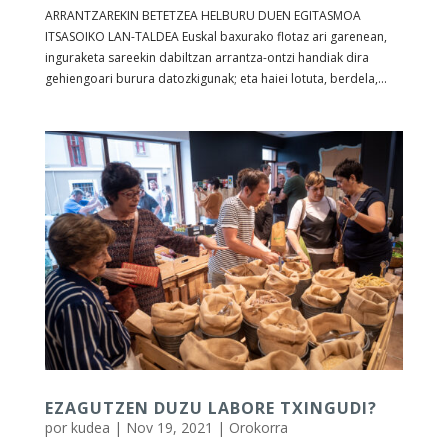
ARRANTZAREKIN BETETZEA HELBURU DUEN EGITASMOA
ITSASOIKO LAN-TALDEA Euskal baxurako flotaz ari garenean,
inguraketa sareekin dabiltzan arrantza-ontzi handiak dira
gehiengoari burura datozkigunak; eta haiei lotuta, berdela,...
EZAGUTZEN DUZU LABORE TXINGUDI?
por
kudea
|
Nov 19, 2021
|
Orokorra