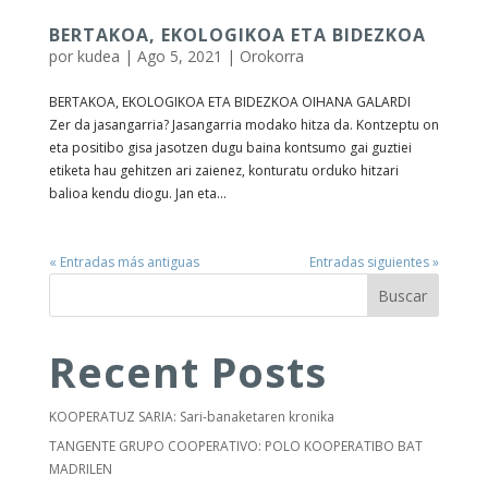
BERTAKOA, EKOLOGIKOA ETA BIDEZKOA
por
kudea
|
Ago 5, 2021
|
Orokorra
BERTAKOA, EKOLOGIKOA ETA BIDEZKOA OIHANA GALARDI
Zer da jasangarria? Jasangarria modako hitza da. Kontzeptu on
eta positibo gisa jasotzen dugu baina kontsumo gai guztiei
etiketa hau gehitzen ari zaienez, konturatu orduko hitzari
balioa kendu diogu. Jan eta...
« Entradas más antiguas
Entradas siguientes »
Buscar
Recent Posts
KOOPERATUZ SARIA: Sari-banaketaren kronika
TANGENTE GRUPO COOPERATIVO: POLO KOOPERATIBO BAT
MADRILEN