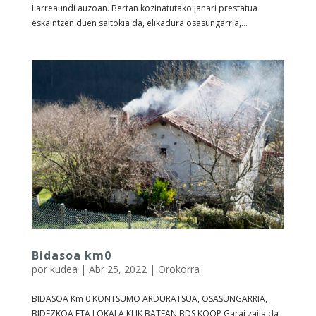
Larreaundi auzoan. Bertan kozinatutako janari prestatua
eskaintzen duen saltokia da, elikadura osasungarria,...
Bidasoa km0
por
kudea
|
Abr 25, 2022
|
Orokorra
BIDASOA Km 0 KONTSUMO ARDURATSUA, OSASUNGARRIA,
BIDEZKOA ETA LOKALA KLIK BATEAN BDS KOOP Garai zaila da