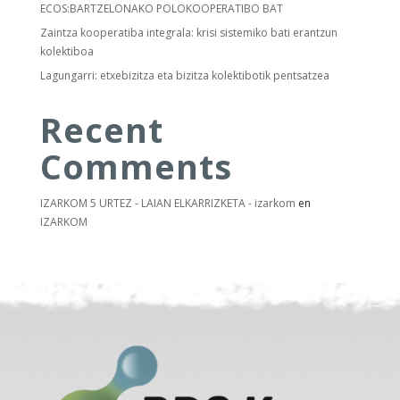
ECOS:BARTZELONAKO POLOKOOPERATIBO BAT
Zaintza kooperatiba integrala: krisi sistemiko bati erantzun
kolektiboa
Lagungarri: etxebizitza eta bizitza kolektibotik pentsatzea
Recent
Comments
IZARKOM 5 URTEZ - LAIAN ELKARRIZKETA - izarkom
en
IZARKOM