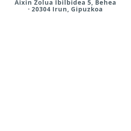
Aixin Zolua Ibilbidea 5, Behea
· 20304 Irun, Gipuzkoa