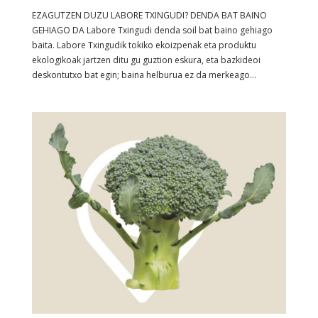
EZAGUTZEN DUZU LABORE TXINGUDI? DENDA BAT BAINO
GEHIAGO DA Labore Txingudi denda soil bat baino gehiago
baita. Labore Txingudik tokiko ekoizpenak eta produktu
ekologikoak jartzen ditu gu guztion eskura, eta bazkideoi
deskontutxo bat egin; baina helburua ez da merkeago...