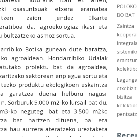
POLOKO
zki osasuntsuak etxera eramatea
BO BAT
tatzen zaion jendez. Elkarte
Zaintza
eratiboa da, agroekologiaz ikasi eta
koopera
u bultzatzeko asmoz sortua.
integrala
arribiko Botika gunean dute baratza,
sistemik
ako agroaldean. Hondarribiko Udalak
erantzu
zatutako proiektu bat da agroaldea,
kolektib
zaritzako sektorean enplegua sortu eta
Lagungar
tatezko produktu ekologikoen eskaintza
etxebizit
la garatzea duena helburu nagusi.
bizitza
n, Sorburuk 5.000 m2-ko lursail bat du,
kolektib
m3-ko negutegi bat eta 3.500 m2ko
pentsat
tza bat hartzen dituena, bai eta
tza hau aurrera ateratzeko ureztaketa
Rece