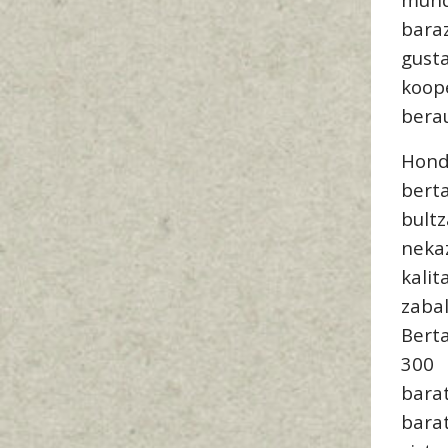
bara
gus
koop
bera
Hond
bert
bult
neka
kali
zaba
Berta
300 
bara
bara