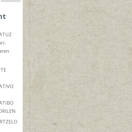
nt
s
ATUZ
ri-
aren
TE
ATIVO:
ATIBO
DRILEN
ARTZELO