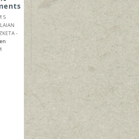
ments
 5
 LAIAN
ZKETA -
en
M