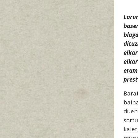
Laru
baser
blaga
ditu
elka
elkar
era
prest
Bara
bain
due
sort
kale
mund