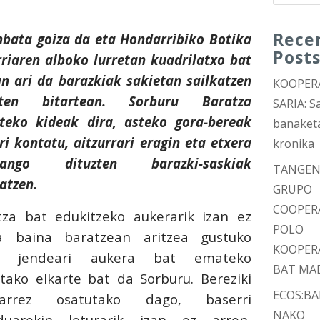
Rece
nbata goiza da eta Hondarribiko Botika
Post
riaren alboko lurretan kuadrilatxo bat
n ari da barazkiak sakietan sailkatzen
KOOPER
zten bitartean. Sorburu Baratza
SARIA: Sa
rteko kideak dira, asteko gora-bereak
banaket
ri kontatu, aitzurrari eragin eta etxera
kronika
mango dituzten barazki-saskiak
TANGEN
atzen.
GRUPO
COOPER
tza bat edukitzeko aukerarik izan ez
POLO
a baina baratzean aritzea gustuko
KOOPER
n jendeari aukera bat emateko
BAT MA
utako elkarte bat da Sorburu. Bereziki
ECOS:B
tarrez osatutako dago, baserri
NAKO
uarekin loturarik izan ez arren,