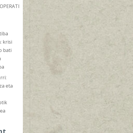
OPERATI
tiba
: krisi
o bati
n
oa
ri:
za eta
otik
zea
nt