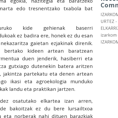
ema egokia, hazitegia eta baratzeko
Com
marta edo tresnentzako txabola bat
IZARKOM
URTEZ -
buruko kide gehienak baserri
ELKARRI
ukoak ez badira ere, honek ez du esan
izarkom
IZARKO
nekazaritza gaietan ezjakinak direnik.
 bertako kideen artean baratzean
rmentua duen jenderik, hasiberri eta
ntza gutxiago dutenekin batera aritzen
, jakintza partekatu eta denen artean
ago ikasi eta agroekologia munduko
kak landu eta praktikan jartzen.
idez osatutako elkartea izan arren,
ide bakoitzak ez du bere lursailtxoa
u eta norberak nahi dituen barazkiak