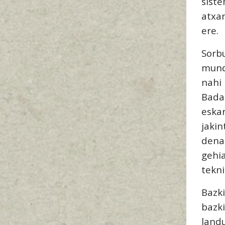
sist
atxa
ere.
Sor
mund
nahi 
Bada
eska
jaki
dena
gehi
tekni
Bazk
bazk
land