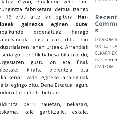
biatuz. Gizon, emakume zein haur
hungintza fabriketara deitua izango
Recen
a 16 ordu arte lan egitera.
Hiri-
Comm
ilbeek gainezka eginen dute
:
s
abalkunde ordenatuaz harago
xabolismoak inguratuko ditu hiri
IZARKOM 
URTEZ - L
ndustrialaren lehen urteak. Arrandiak
ELKARRIZK
iseria gorrienetik babesa bilatuko du,
izarkom
e
urgesiaren gustu on eta finak
IZARKOM
aleetako kirats, biolentzia eta
akarkeriari alde egiteko ahaleginak
ta bi egingo ditu. Dena Estatua lagun.
odernitatea bete betean.
aldintza berri hauetan, nekazari,
eskame, kale garbitzaile, eskale,