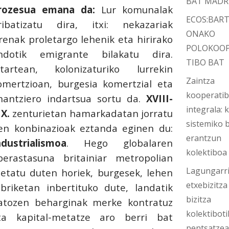
BAT MADR
rozesua emana da:
Lur komunalak
ECOS:BAR
ribatizatu dira, itxi: nekazariak
ONAKO
irenak proletargo lehenik eta hirirako
POLOKOO
ndotik emigrante bilakatu dira.
TIBO BAT
itartean, kolonizaturiko lurrekin
Zaintza
omertzioan, burgesia komertzial eta
kooperati
inantziero indartsua sortu da.
XVIII-
integrala: k
IX.
zenturietan hamarkadatan jorratu
sistemiko b
en konbinazioak eztanda eginen du:
erantzun
ndustrialismoa
. Hego globalaren
kolektiboa
berastasuna britainiar metropolian
Lagungarri
etatu duten horiek, burgesek, lehen
etxebizitza
abriketan inbertituko dute, landatik
bizitza
atozen beharginak merke kontratuz
kolektiboti
ta kapital-metatze aro berri bat
pentsatze