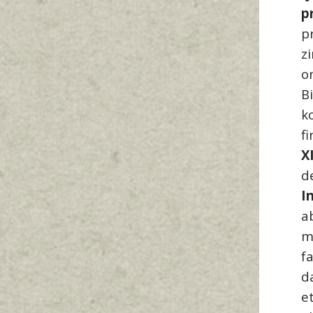
p
p
z
o
B
k
f
X
d
I
a
m
f
d
e