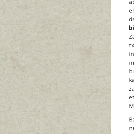
a
e
d
b
Z
t
i
m
b
k
z
e
M
B
n