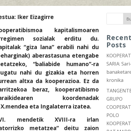
estua: Iker Eizagirre
Bu
ooperatibismoa kapitalismoaren
Recen
rregimen sozialak erditu du.
Posts
apitalak “giza lana” erabili nahi du
beharginak) aberastasuna etengabe
KOOPERA
etatzeko, “baliabide humano”-ra
SARIA: Sari
ugatu nahi du gizakia eta horren
banaketar
kronika
urrean altxa da kooperazioa. Ez da
arritzekoa beraz, kooperatibismo
TANGENT
araikidearen koordenadak
GRUPO
IX.mendea eta Ingalaterra izatea.
COOPERAT
POLO
VI. mendetik XVIII-ra irlan
KOOPERAT
jatorrizko metatzea” deitu zaion