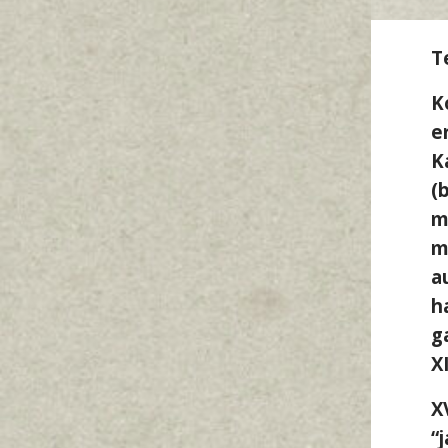
T
K
e
K
(
m
m
a
h
g
X
X
“