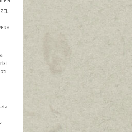
ILEN
TZEL
PERA
ba
risi
ati
:
 eta
k
a