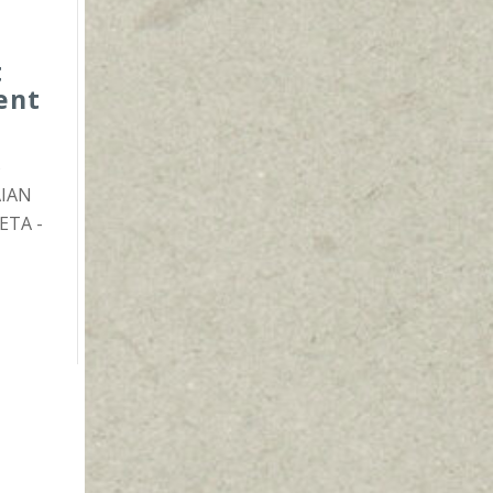
t
ent
5
AIAN
ETA -
n