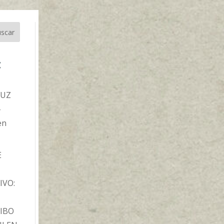
scar
t
TUZ
-
en
E
IVO:
IBO