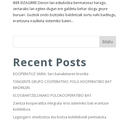
IKER EIZAGIRRE Denon lan-eskubidea bermatzeaz harago,
zertarako lan egiten dugun ere galdetu behar diogu geure
buruari. Guztiok ondo bizitzeko baldintzak sortu nahi baditugu,
erantzuna iraulketa sistemiko baten...
Bilatu
Recent Posts
KOOPERATUZ SARIA: Sari-banaketaren kronika
TANGENTE GRUPO COOPERATIVO: POLO KOOPERATIBO BAT
MADRILEN
ECOS:BARTZELONAKO POLOKOOPERATIBO BAT
Zaintza kooperatiba integrala: krisi sistemiko bati erantzun
kolektiboa
Lagungarri: etxebizitza eta bizitza kolektibotik pentsatzea