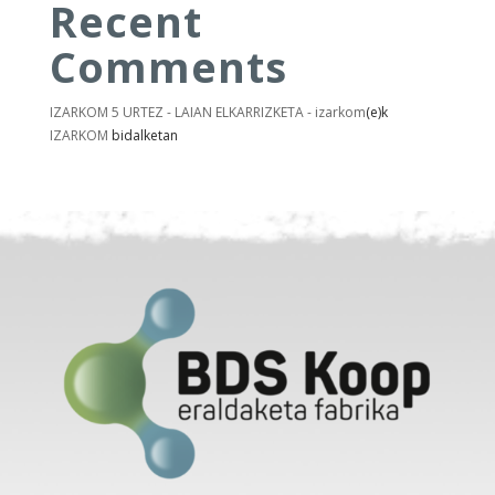
Recent
Comments
IZARKOM 5 URTEZ - LAIAN ELKARRIZKETA - izarkom
(e)k
IZARKOM
bidalketan