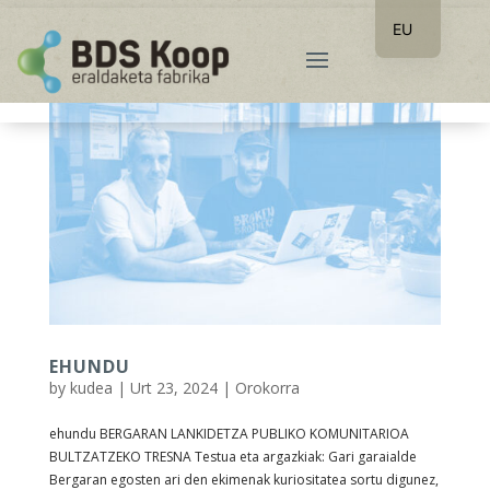
EU
ES
EHUNDU
by
kudea
|
Urt 23, 2024
|
Orokorra
ehundu BERGARAN LANKIDETZA PUBLIKO KOMUNITARIOA
BULTZATZEKO TRESNA Testua eta argazkiak: Gari garaialde
Bergaran egosten ari den ekimenak kuriositatea sortu digunez,