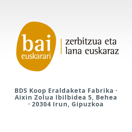
BDS Koop Eraldaketa Fabrika ·
Aixin Zolua Ibilbidea 5, Behea
· 20304 Irun, Gipuzkoa