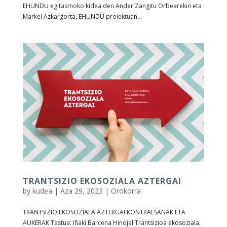
EHUNDU egitasmoko kidea den Ander Zangitu Orbearekin eta
Markel Azkargorta, EHUNDU proiektuan...
TRANTSIZIO EKOSOZIALA AZTERGAI
by
kudea
|
Aza 29, 2023
|
Orokorra
TRANTSIZIO EKOSOZIALA AZTERGAI KONTRAESANAK ETA
AUKERAK Testua: Iñaki Barcena Hinojal Trantsizioa ekosoziala,