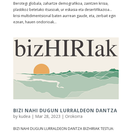
Berotegi globala, zahartze demografikoa, zaintzen krisia,
plastikoz betetako itsasoak, ur eskasia eta desertifikazioa…
krisi multidimentsional baten aurrean gaude, eta, zerbait egin
ezean, hauen ondorioak...
BIZI NAHI DUGUN LURRALDEON DANTZA
by
kudea
|
Mar 28, 2023
|
Orokorra
BIZI NAHI DUGUN LURRALDEON DANTZA BIZHIRIAK TESTUA: