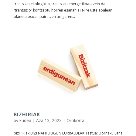
trantsizio ekologikoa, trantsizio energetikoa… zein da
“trantsizio” kontzeptu horren esanahia? Nire uste apalean
planeta osoan pairatzen ari garen...
BIZHIRIAK
by
kudea
|
Aza 13, 2023
|
Orokorra
bizHIRIak BIZI NAHI DUGUN LURRALDEAK Testua: Dornaku Lanz