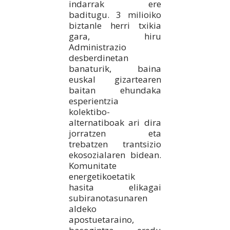
indarrak ere
baditugu. 3 milioiko
biztanle herri txikia
gara, hiru
Administrazio
desberdinetan
banaturik, baina
euskal gizartearen
baitan ehundaka
esperientzia
kolektibo-
alternatiboak ari dira
jorratzen eta
trebatzen trantsizio
ekosozialaren bidean.
Komunitate
energetikoetatik
hasita elikagai
subiranotasunaren
aldeko
apostuetaraino,