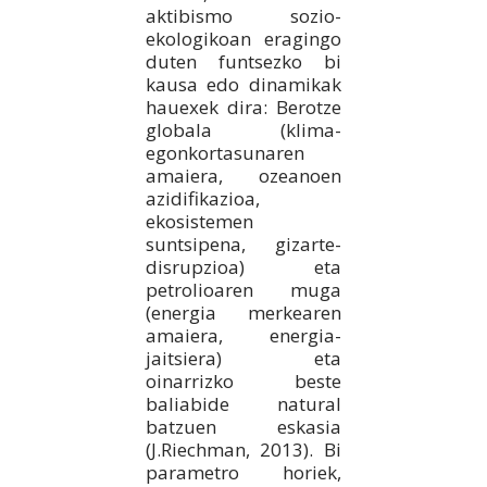
aktibismo sozio-
ekologikoan eragingo
duten funtsezko bi
kausa edo dinamikak
hauexek dira: Berotze
globala (klima-
egonkortasunaren
amaiera, ozeanoen
azidifikazioa,
ekosistemen
suntsipena, gizarte-
disrupzioa) eta
petrolioaren muga
(energia merkearen
amaiera, energia-
jaitsiera) eta
oinarrizko beste
baliabide natural
batzuen eskasia
(J.Riechman, 2013). Bi
parametro horiek,