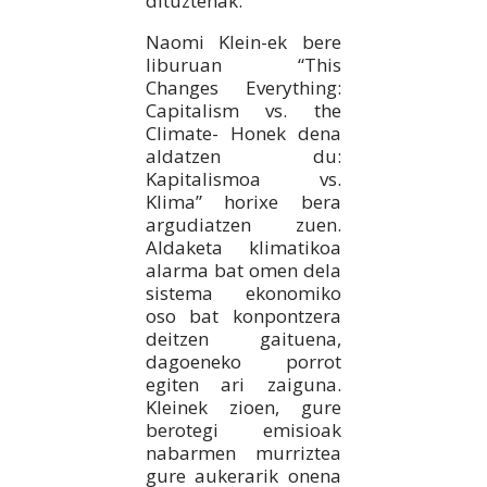
dituztenak.
Naomi Klein-ek bere
liburuan “This
Changes Everything:
Capitalism vs. the
Climate- Honek dena
aldatzen du:
Kapitalismoa vs.
Klima” horixe bera
argudiatzen zuen.
Aldaketa klimatikoa
alarma bat omen dela
sistema ekonomiko
oso bat konpontzera
deitzen gaituena,
dagoeneko porrot
egiten ari zaiguna.
Kleinek zioen, gure
berotegi emisioak
nabarmen murriztea
gure aukerarik onena