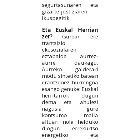
segurtasunaren eta
gizarte-justiziaren
ikuspegitik.
Eta Euskal Herrian
zer?
Gurean ere
trantsizio
ekosozialaren
eztabaida aurrez-
aurre daukagu.
Aurreko galderari
modu sintetiko batean
erantzunez, hurrengoa
esango genuke: Euskal
herritarrok dugun
dema eta ahulezi
nagusia gure
kontsumo maila
altuari nola helduko
diogun errekurtso
energetiko eta