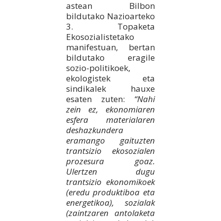
astean Bilbon
bildutako Nazioarteko
3. Topaketa
Ekosozialistetako
manifestuan, bertan
bildutako eragile
sozio-politikoek,
ekologistek eta
sindikalek hauxe
esaten zuten:
“Nahi
zein ez, ekonomiaren
esfera materialaren
deshazkundera
eramango gaituzten
trantsizio ekosozialen
prozesura goaz.
Ulertzen dugu
trantsizio ekonomikoek
(eredu produktiboa eta
energetikoa), sozialak
(zaintzaren antolaketa