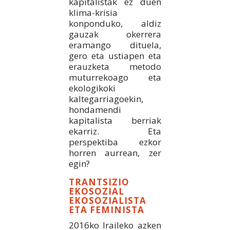
kapitalistak ez duen
klima-krisia
konponduko, aldiz
gauzak okerrera
eramango dituela,
gero eta ustiapen eta
erauzketa metodo
muturrekoago eta
ekologikoki
kaltegarriagoekin,
hondamendi
kapitalista berriak
ekarriz. Eta
perspektiba ezkor
horren aurrean, zer
egin?
TRANTSIZIO
EKOSOZIAL
EKOSOZIALISTA
ETA FEMINISTA
2016ko Iraileko azken