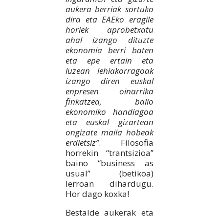
aukera berriak sortuko
dira eta EAEko eragile
horiek aprobetxatu
ahal izango dituzte
ekonomia berri baten
eta epe ertain eta
luzean lehiakorragoak
izango diren euskal
enpresen oinarrika
finkatzea, balio
ekonomiko handiagoa
eta euskal gizartean
ongizate maila hobeak
erdietsiz”
. Filosofia
horrekin “trantsizioa”
baino “business as
usual” (betikoa)
lerroan dihardugu.
Hor dago koxka!
Bestalde aukerak eta