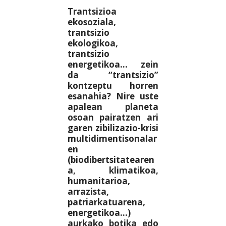
Trantsizioa
ekosoziala,
trantsizio
ekologikoa,
trantsizio
energetikoa… zein
da “trantsizio”
kontzeptu horren
esanahia? Nire uste
apalean planeta
osoan pairatzen ari
garen zibilizazio-krisi
multidimentisonalar
en
(biodibertsitatearen
a, klimatikoa,
humanitarioa,
arrazista,
patriarkatuarena,
energetikoa…)
aurkako botika edo