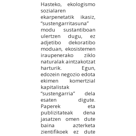
Hasteko, ekologismo
sozialaren
ekarpenetatik ikasiz,
“sustengarritasuna”
modu sustantiboan
ulertzen dugu, ez
adjetibo dekoratibo
moduan, ekosistemen
iraupenerako ziklo
naturalak aintzakotzat
harturik. Egun,
edozein negozio edota
ekimen komertzial
kapitalistak
“sustengarria” dela
esaten digute.
Paperek eta
publizitateak dena
jasatzen omen dute
baina azterketa
zientifikoek ez dute