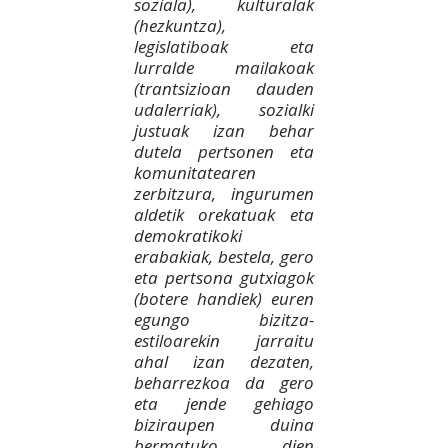
soziala), kulturalak
(hezkuntza),
legislatiboak eta
lurralde mailakoak
(trantsizioan dauden
udalerriak), sozialki
justuak izan behar
dutela pertsonen eta
komunitatearen
zerbitzura, ingurumen
aldetik orekatuak eta
demokratikoki
erabakiak, bestela, gero
eta pertsona gutxiagok
(botere handiek) euren
egungo bizitza-
estiloarekin jarraitu
ahal izan dezaten,
beharrezkoa da gero
eta jende gehiago
biziraupen duina
bermatuko dien