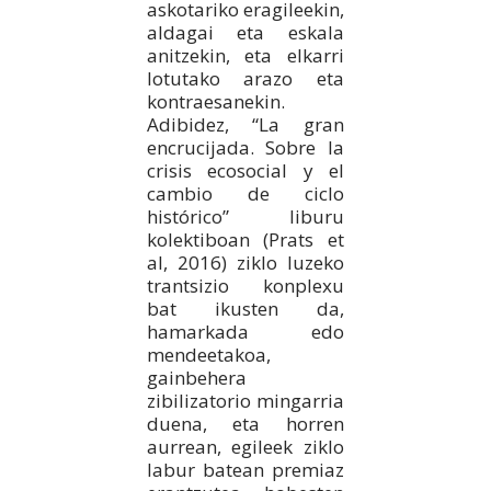
askotariko eragileekin,
aldagai eta eskala
anitzekin, eta elkarri
lotutako arazo eta
kontraesanekin.
Adibidez, “La gran
encrucijada. Sobre la
crisis ecosocial y el
cambio de ciclo
histórico” liburu
kolektiboan (Prats et
al, 2016) ziklo luzeko
trantsizio konplexu
bat ikusten da,
hamarkada edo
mendeetakoa,
gainbehera
zibilizatorio mingarria
duena, eta horren
aurrean, egileek ziklo
labur batean premiaz