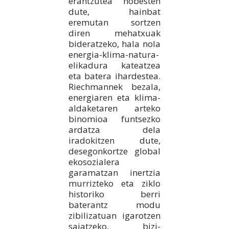
erantzutea hobesten
dute, hainbat
eremutan sortzen
diren mehatxuak
bideratzeko, hala nola
energia-klima-natura-
elikadura kateatzea
eta batera ihardestea.
Riechmannek bezala,
energiaren eta klima-
aldaketaren arteko
binomioa funtsezko
ardatza dela
iradokitzen dute,
desegonkortze global
ekosozialera
garamatzan inertzia
murrizteko eta ziklo
historiko berri
baterantz modu
zibilizatuan igarotzen
saiatzeko, bizi-