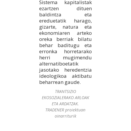
Sistema kapitalistak
ezartzen dituen
baldintza eta
ereduetatik harago,
gizarte, natura eta
ekonomiaren arteko
oreka berriak bilatu
behar baditugu eta
erronka horretarako
herri mugimendu
alternatiboetatik
jasotako heredentzia
ideologikoa aktibatu
beharrean gaude.
TRANTSIZIO
EKOSOZIALERAKO ARLOAK
ETA ARDATZAK.
TRADENER proiektuan
oinarriturik