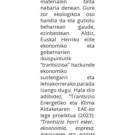
materialen falta
nabaria denean. Gure
zor ekologikoa oso
handia da eta gutxitu
beharrean gaude,
ezinbestean. Aldiz,
Euskal Herriko elite
ekonomiko eta
gobernarien
ikuspuntutik
“trantsizioa” hazkunde
ekonomiko
sustengarri eta
lehiakorrerako parada
izango dugu. Hala dio
adibidez, “Trantsizio
Energetiko eta Klima
Aldaketaren EAE-ko
lege proeiktua (2023):
“Trantsizio horri esker,
ekoonomia, enpresa,
ingurumen eta gizarte