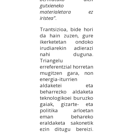
gutxieneko
materialetara ez
iristea”
.
Trantsizioa, bide hori
da hain zuzen, gure
ikerketetan ondoko
irudiarekin adierazi
nahi duguna.
Triangelu
erreferentzial horretan
mugitzen gara, non
energia-iturrien
aldaketei eta
beharrezko aldaketa
teknologikoei buruzko
gaiak, gizarte- eta
politika arloetan
eman behareko
eraldaketa sakonetik
ezin ditugu bereizi.