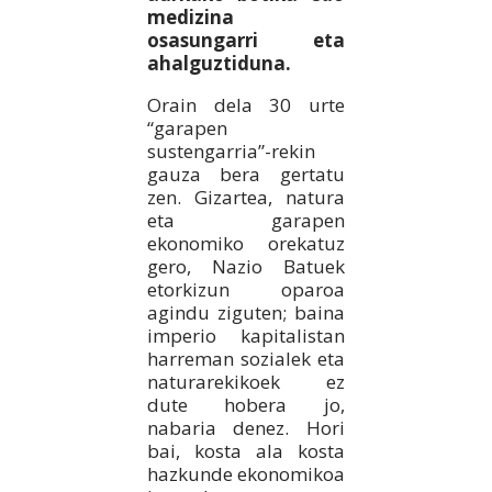
medizina
osasungarri eta
ahalguztiduna.
Orain dela 30 urte
“garapen
sustengarria”-rekin
gauza bera gertatu
zen. Gizartea, natura
eta garapen
ekonomiko orekatuz
gero, Nazio Batuek
etorkizun oparoa
agindu ziguten; baina
imperio kapitalistan
harreman sozialek eta
naturarekikoek ez
dute hobera jo,
nabaria denez. Hori
bai, kosta ala kosta
hazkunde ekonomikoa