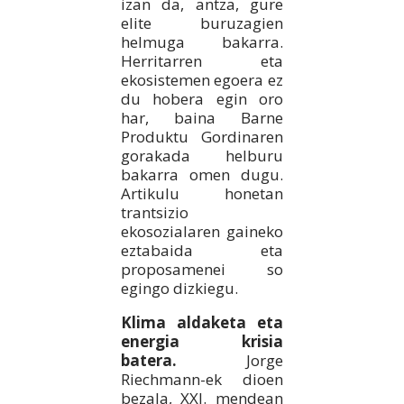
izan da, antza, gure
elite buruzagien
helmuga bakarra.
Herritarren eta
ekosistemen egoera ez
du hobera egin oro
har, baina Barne
Produktu Gordinaren
gorakada helburu
bakarra omen dugu.
Artikulu honetan
trantsizio
ekosozialaren gaineko
eztabaida eta
proposamenei so
egingo dizkiegu.
Klima aldaketa eta
energia krisia
batera.
Jorge
Riechmann-ek dioen
bezala, XXI. mendean