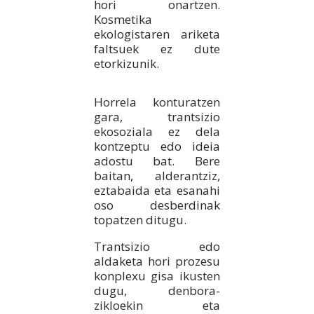
hori onartzen.
Kosmetika
ekologistaren ariketa
faltsuek ez dute
etorkizunik.
Horrela konturatzen
gara, trantsizio
ekosoziala ez dela
kontzeptu edo ideia
adostu bat. Bere
baitan, alderantziz,
eztabaida eta esanahi
oso desberdinak
topatzen ditugu.
Trantsizio edo
aldaketa hori prozesu
konplexu gisa ikusten
dugu, denbora-
zikloekin eta