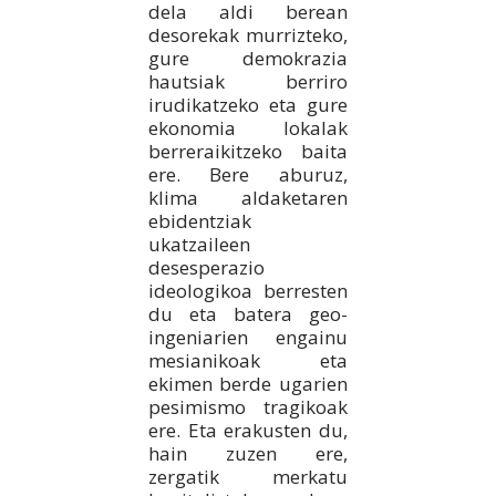
dela aldi berean
desorekak murrizteko,
gure demokrazia
hautsiak berriro
irudikatzeko eta gure
ekonomia lokalak
berreraikitzeko baita
ere. Bere aburuz,
klima aldaketaren
ebidentziak
ukatzaileen
desesperazio
ideologikoa berresten
du eta batera geo-
ingeniarien engainu
mesianikoak eta
ekimen berde ugarien
pesimismo tragikoak
ere. Eta erakusten du,
hain zuzen ere,
zergatik merkatu