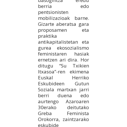
basogintza eredu
berria edo
pentsionisten
mobilizazioak barne.
Gizarte aberatsa gara
proposamen eta
praktika
antikapitalistetan eta
gurea ekosozialismo
feministaren hasiak
ernetzen ari dira. Hor
ditugu “Su Txikien
Itxasoa”-ren ekimena
Euskal Herriko
Eskubideen Gutun
Soziala martxan jarri
berri duena edo
aurtengo Azaroaren
30erako deitutako
Greba Feminista
Orokorra, zaintzarako
eskubide