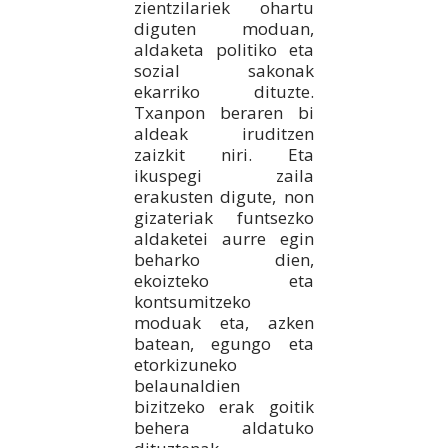
zientzilariek ohartu
diguten moduan,
aldaketa politiko eta
sozial sakonak
ekarriko dituzte.
Txanpon beraren bi
aldeak iruditzen
zaizkit niri. Eta
ikuspegi zaila
erakusten digute, non
gizateriak funtsezko
aldaketei aurre egin
beharko dien,
ekoizteko eta
kontsumitzeko
moduak eta, azken
batean, egungo eta
etorkizuneko
belaunaldien
bizitzeko erak goitik
behera aldatuko