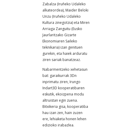
Zabalza (Iruñeko Udaleko
alkateordea), Maider Beloki
Unzu (Iruñeko Udaleko
Kultura zinegotzia) eta Miren
Arriaga Zanguitu (Eusko
Jaurlaritzako Gizarte
Ekonomiaren Saileko
teknikaria) izan genituen
gurekin, eta haiek arduratu
ziren sariak banatzeaz.
Nabarmentzeko xehetasun
bat: garaikurrak 3Dn
inprimatu ziren, Irungo
Indart3D kooperatibaren
eskutik, ekoizpena modu
altruistan egin zuena.
Bitxikeria gisa, kooperatiba
hau izan zen, hain zuzen
ere, lehiaketa honen lehen
edizioko irabazlea.