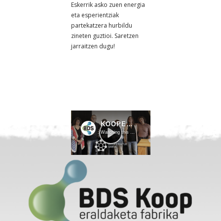
Eskerrik asko zuen energia
eta esperientziak
partekatzera hurbildu
zineten guztioi. Saretzen
jarraitzen dugu!