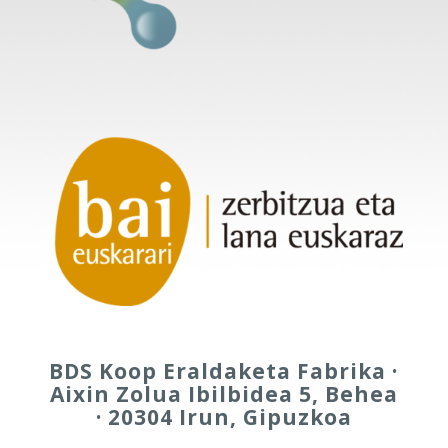
BDS Koop Eraldaketa Fabrika ·
Aixin Zolua Ibilbidea 5, Behea
· 20304 Irun, Gipuzkoa