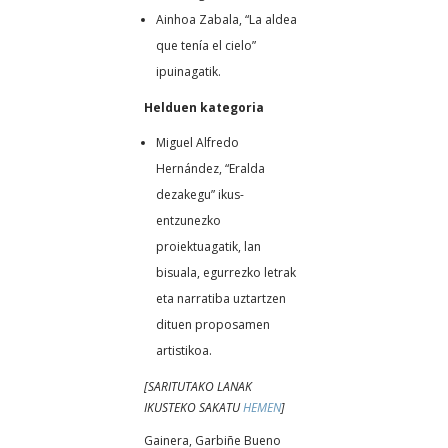
Ainhoa Zabala, “La aldea
que tenía el cielo”
ipuinagatik.
Helduen kategoria
Miguel Alfredo
Hernández, “Eralda
dezakegu” ikus-
entzunezko
proiektuagatik, lan
bisuala, egurrezko letrak
eta narratiba uztartzen
dituen proposamen
artistikoa.
[SARITUTAKO LANAK
IKUSTEKO SAKATU
HEMEN
]
Gainera, Garbiñe Bueno