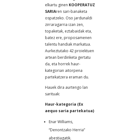
elkartu ginen
KOOPERATUZ
SARIA
ren sari-banaketa
ospatzeko. Oso jardunaldi
zirraragarria izan zen,
topaketak, eztabaidak eta,
batez ere, proposamenen
talentu handiak markatua.
Aurkeztutako 42 proiektuen
artean berdinketa gertatu
da, eta horrek haur-
kategorian aitorpena
partekatzera eraman du.
Hauek dira aurtengo lan
sarituak:
Haur-kategoria (Ex
aequo saria partekatua)
Enar Williams,
“Denontzako Herria”
abestiagatik.