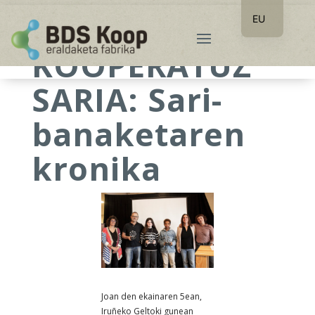
EU
ES
KOOPERATUZ
SARIA: Sari-
banaketaren
kronika
Joan den ekainaren 5ean,
Iruñeko Geltoki gunean