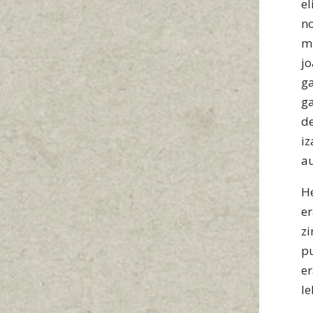
e
n
m
j
g
g
d
i
au
He
e
z
p
e
l