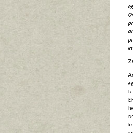
e
O
p
a
p
er
Z
A
e
b
E
h
b
k
e