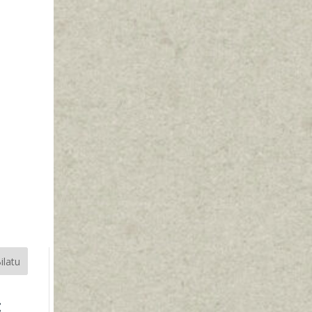
ilatu
t