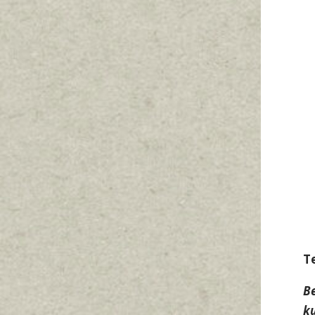
T
B
k