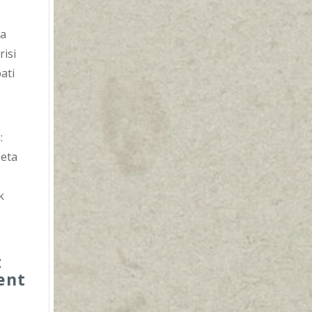
ba
risi
ati
:
 eta
k
a
t
ent