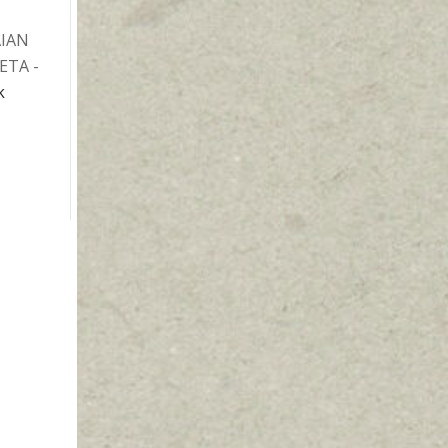
5
AIAN
ETA -
k