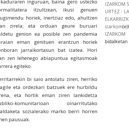
likaduraren inguruan, baina gero ustezko
IZARKOM 
ormalitatera itzultzean, ikusi genuen
URTEZ - L
ugimendu horiek, inertziaz edo, ahultzen
ELKARRIZK
oan zirela; eta orduan geure buruari
izarkom
(e)
aldetu genion ea posible zen pandemia
IZARKOM
bidalketan
araian eman genituen erantzun horiek
enboran jarraikortasun bat izatea. Hori
zan zen lehenego abiapuntua egitasmoak
rrera egiteko.
rritarrekin bi saio antolatu ziren, herriko
ragile eta ordezkari batzuek ere hurbildu
irena, eta hortik eman ziren lankidetza
ubliko-komunitarioan oinarritutako
raldaketa sozialerako marko berri horren
ehen pausuak.