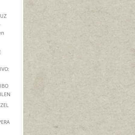
TUZ
-
en
E
IVO:
IBO
ILEN
TZEL
PERA