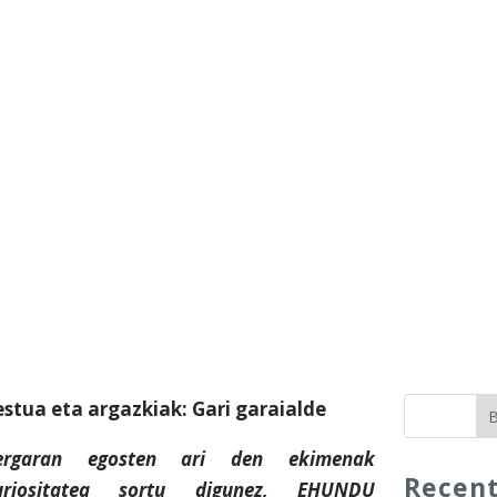
estua eta argazkiak: Gari garaialde
B
ergaran egosten ari den ekimenak
Recen
uriositatea sortu digunez, EHUNDU