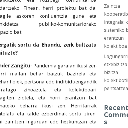
Zaintza
ndartzeko. Finean, herri proiektu bat da,
kooperati
ragile askoren konfluentzia gune eta
integrala: k
ankidetza publiko-komunitariorako
sistemiko b
pazio bat.
erantzun
ergatik sortu da Ehundu, zerk bultzatu
kolektiboa
aituzte?
Lagungarri
etxebizitza
nder Zangitu-
Pandemia garaian ikusi zen
bizitza
erri mailan behar batzuk bazirela eta
kolektiboti
ehar hoiek, pertsona edo indibiduengandik
pentsatze
aratago zihoaztela eta kolektiboari
ragiten ziotela, eta horri erantzun bat
mateko beharra ikusi zen. Herritarrak
Recen
Comm
ntolatu eta talde ezberdinak sortu ziren,
s
ai zaintzen inguruan edo hezkuntzan eta