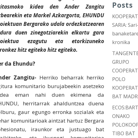
Posts
gitasmoko kidea den Ander Zangitu
rbearekin eta Markel Azkargorta, EHUNDU
KOOPERA
roiektuan Bergarako udala ordezkatzearen
SARIA: Sari
rdura duen zinegotziarekin elkartu gara
banaketar
roiektua ezagutu eta etorkizuneko
kronika
ronkez hitz egiteko hitz egiteko.
TANGENT
GRUPO
er da Ehundu?
COOPERAT
nder Zangitu-
Herriko beharrak herriko
POLO
gitura komunitario burujabeekin asetzeko
KOOPERAT
idea eman nahi duen ekimena da
BAT MADR
HUNDU, herritarrak ahalduntzea duena
ECOS:BAR
elburu, gaur egungo erronka sozialak eta
ONAKO
ehar komunitarioak aintzat hartuz Bergara
POLOKOO
ohesionatu, iraunkor eta justuago bat
TIBO BAT
raikitzeko, eta ikuspegi komunitarioa