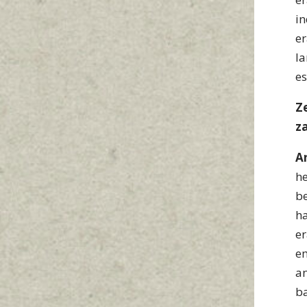
i
e
l
es
Z
z
A
h
b
h
e
e
a
b