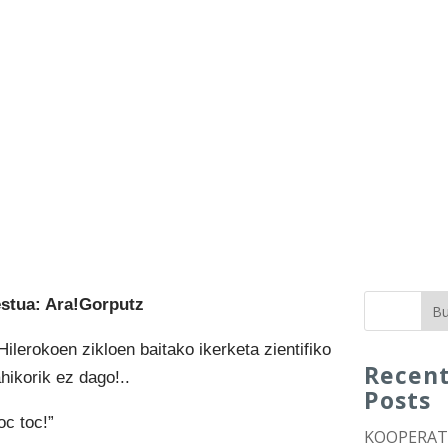
estua: Ara!Gorputz
Bu
Hilerokoen zikloen baitako ikerketa zientifiko
Recen
hikorik ez dago!..
Posts
oc toc!”
KOOPERA