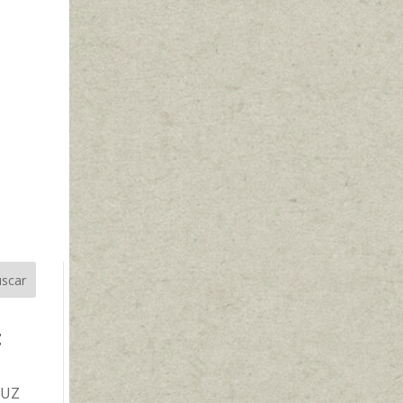
scar
t
TUZ