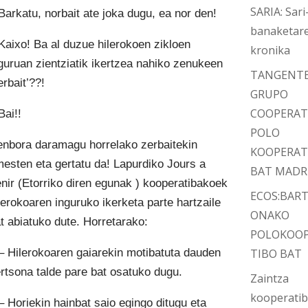
SARIA: Sari
Barkatu, norbait ate joka dugu, ea nor den!
banaketar
Kaixo! Ba al duzue hilerokoen zikloen
kronika
guruan zientziatik ikertzea nahiko zenukeen
TANGENT
erbait’??!
GRUPO
COOPERAT
Bai!!
POLO
nbora daramagu horrelako zerbaitekin
KOOPERAT
esten eta gertatu da! Lapurdiko Jours a
BAT MADR
nir (Etorriko diren egunak ) kooperatibakoek
ECOS:BAR
lerokoaren inguruko ikerketa parte hartzaile
ONAKO
t abiatuko dute. Horretarako:
POLOKOO
– Hilerokoaren gaiarekin motibatuta dauden
TIBO BAT
rtsona talde pare bat osatuko dugu.
Zaintza
kooperati
– Horiekin hainbat saio egingo ditugu eta