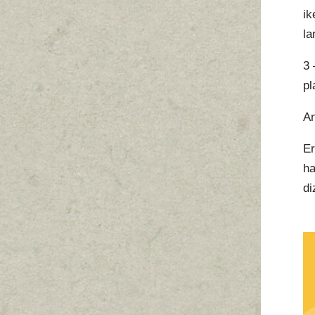
ik
la
3 
pl
An
Er
ha
di