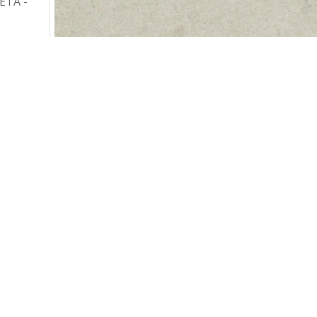
ETA -
n