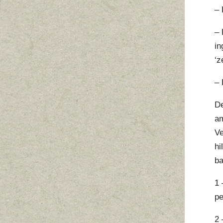
– 
– 
in
‘z
– 
De
am
Ve
hi
ba
1 
pe
2 