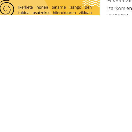
ELKARRIZK
izarkom
e
IZARKOM