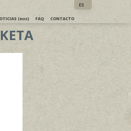
ES
EU
OTICIAS (eus)
FAQ
CONTACTO
RKETA