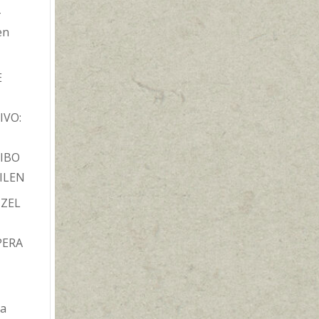
-
en
E
IVO:
IBO
ILEN
TZEL
PERA
ba