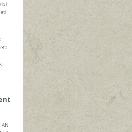
risi
ati
:
 eta
k
a
t
ent
5
AIAN