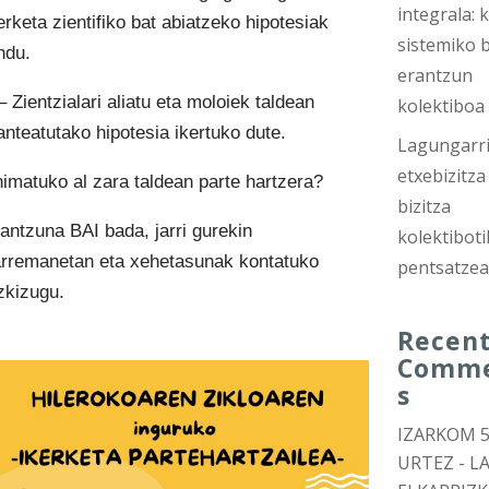
integrala: k
erketa zientifiko bat abiatzeko hipotesiak
sistemiko b
ndu.
erantzun
– Zientzialari aliatu eta moloiek taldean
kolektiboa
anteatutako hipotesia ikertuko dute.
Lagungarri
etxebizitza
imatuko al zara taldean parte hartzera?
bizitza
antzuna BAI bada, jarri gurekin
kolektiboti
rremanetan eta xehetasunak kontatuko
pentsatze
zkizugu.
Recen
Comm
s
IZARKOM 
URTEZ - L