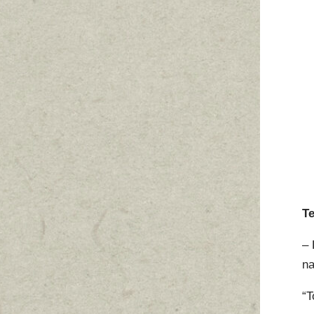
T
– 
na
“T