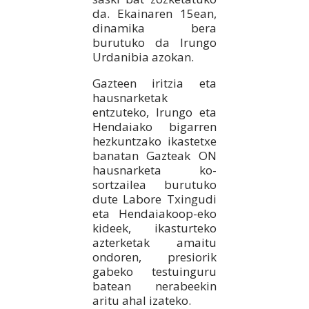
da. Ekainaren 15ean,
dinamika bera
burutuko da Irungo
Urdanibia azokan.
Gazteen iritzia eta
hausnarketak
entzuteko, Irungo eta
Hendaiako bigarren
hezkuntzako ikastetxe
banatan Gazteak ON
hausnarketa ko-
sortzailea burutuko
dute Labore Txingudi
eta Hendaiakoop-eko
kideek, ikasturteko
azterketak amaitu
ondoren, presiorik
gabeko testuinguru
batean nerabeekin
aritu ahal izateko.