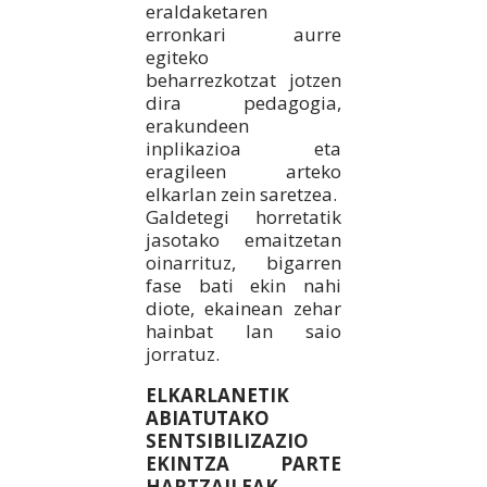
eraldaketaren
erronkari aurre
egiteko
beharrezkotzat jotzen
dira pedagogia,
erakundeen
inplikazioa eta
eragileen arteko
elkarlan zein saretzea.
Galdetegi horretatik
jasotako emaitzetan
oinarrituz, bigarren
fase bati ekin nahi
diote, ekainean zehar
hainbat lan saio
jorratuz.
ELKARLANETIK
ABIATUTAKO
SENTSIBILIZAZIO
EKINTZA PARTE
HARTZAILEAK