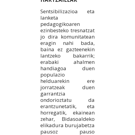
Sentsibilizazioa eta
lanketa
pedagogikoaren
ezinbesteko tresnatzat
jo dira komunitatean
eragin nahi bada,
baina ez gazteenekin
lantzeko bakarrik;
erabaki ahalmen
handiagoa duen
populazio
helduarekin ere
jorratzeak duen
garrantzia
ondorioztatu da
erantzunetatik, eta
horregatik, ekainean
zehar, Bidasoaldeko
elikadura burujabetza
pausoz pauso