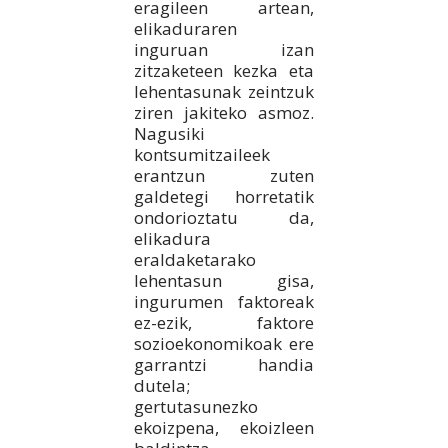
eragileen artean,
elikaduraren
inguruan izan
zitzaketeen kezka eta
lehentasunak zeintzuk
ziren jakiteko asmoz.
Nagusiki
kontsumitzaileek
erantzun zuten
galdetegi horretatik
ondorioztatu da,
elikadura
eraldaketarako
lehentasun gisa,
ingurumen faktoreak
ez-ezik, faktore
sozioekonomikoak ere
garrantzi handia
dutela;
gertutasunezko
ekoizpena, ekoizleen