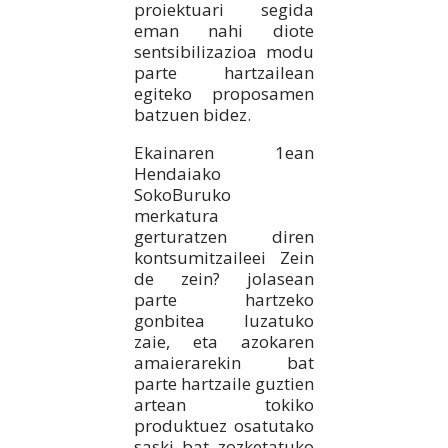
proiektuari segida
eman nahi diote
sentsibilizazioa modu
parte hartzailean
egiteko proposamen
batzuen bidez.
Ekainaren 1ean
Hendaiako
SokoBuruko
merkatura
gerturatzen diren
kontsumitzaileei Zein
de zein? jolasean
parte hartzeko
gonbitea luzatuko
zaie, eta azokaren
amaierarekin bat
parte hartzaile guztien
artean tokiko
produktuez osatutako
saski bat zozketatuko