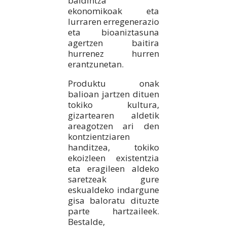
baldintza
ekonomikoak eta
lurraren erregenerazio
eta bioaniztasuna
agertzen baitira
hurrenez hurren
erantzunetan.
Produktu onak
balioan jartzen dituen
tokiko kultura,
gizartearen aldetik
areagotzen ari den
kontzientziaren
handitzea, tokiko
ekoizleen existentzia
eta eragileen aldeko
saretzeak gure
eskualdeko indargune
gisa baloratu dituzte
parte hartzaileek.
Bestalde,