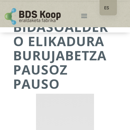
ES
EU
BIDASOALDEK
O ELIKADURA
BURUJABETZA
PAUSOZ
PAUSO