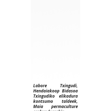
Labore Txingudi,
Hendaiakoop Bidasoa
Txingudiko elikadura
kontsumo taldeek,
Maia permaculture