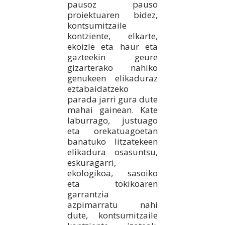
pausoz pauso
proiektuaren bidez,
kontsumitzaile
kontziente, elkarte,
ekoizle eta haur eta
gazteekin geure
gizarterako nahiko
genukeen elikaduraz
eztabaidatzeko
parada jarri gura dute
mahai gainean. Kate
laburrago, justuago
eta orekatuagoetan
banatuko litzatekeen
elikadura osasuntsu,
eskuragarri,
ekologikoa, sasoiko
eta tokikoaren
garrantzia
azpimarratu nahi
dute, kontsumitzaile