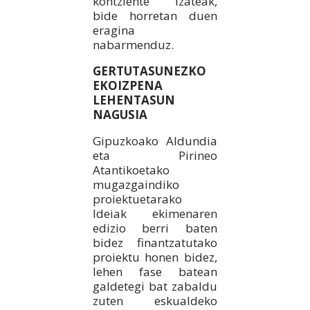
kontziente izateak,
bide horretan duen
eragina
nabarmenduz.
GERTUTASUNEZKO
EKOIZPENA
LEHENTASUN
NAGUSIA
Gipuzkoako Aldundia
eta Pirineo
Atantikoetako
mugazgaindiko
proiektuetarako
Ideiak ekimenaren
edizio berri baten
bidez finantzatutako
proiektu honen bidez,
lehen fase batean
galdetegi bat zabaldu
zuten eskualdeko