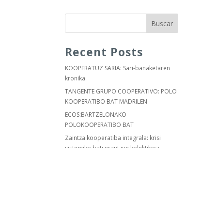
Buscar
Recent Posts
KOOPERATUZ SARIA: Sari-banaketaren
kronika
TANGENTE GRUPO COOPERATIVO: POLO
KOOPERATIBO BAT MADRILEN
ECOS:BARTZELONAKO
POLOKOOPERATIBO BAT
Zaintza kooperatiba integrala: krisi
sistemiko bati erantzun kolektiboa
Lagungarri: etxebizitza eta bizitza
kolektibotik pentsatzea
Recent Comments
IZARKOM 5 URTEZ - LAIAN ELKARRIZKETA