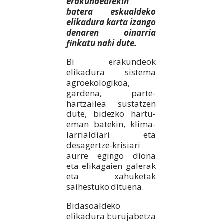
erakundearekin
batera eskualdeko
elikadura karta izango
denaren oinarria
finkatu nahi dute.
Bi erakundeok
elikadura sistema
agroekologikoa,
gardena, parte-
hartzailea sustatzen
dute, bidezko hartu-
eman batekin, klima-
larrialdiari eta
desagertze-krisiari
aurre egingo diona
eta elikagaien galerak
eta xahuketak
saihestuko dituena.
Bidasoaldeko
elikadura burujabetza