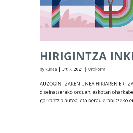
HIRIGINTZA IN
by
kudea
|
Urt 7, 2021
|
Orokorra
AUZOGINTZAREN UNEA HIRIAREN ERTZAK 
diseinatzerako orduan, askotan oharkabe
garrantzia autoa, eta berau erabiltzeko e