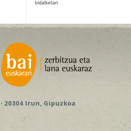
bidalketan
 · 20304 Irun, Gipuzkoa