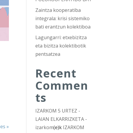
Zaintza kooperatiba
integrala: krisi sistemiko
bati erantzun kolektiboa
Lagungarri: etxebizitza
eta bizitza kolektibotik
pentsatzea
Recent
Commen
ts
IZARKOM 5 URTEZ -
LAIAN ELKARRIZKETA -
ies »
izarkom
(e)k
IZARKOM