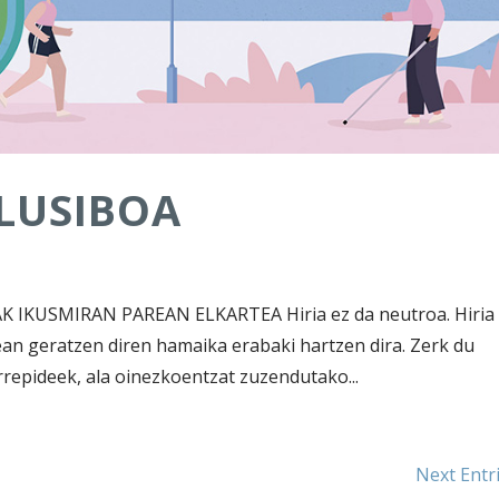
KLUSIBOA
IKUSMIRAN PAREAN ELKARTEA Hiria ez da neutroa. Hiria
an geratzen diren hamaika erabaki hartzen dira. Zerk du
rrepideek, ala oinezkoentzat zuzendutako...
Next Entr