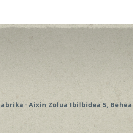
brika · Aixin Zolua Ibilbidea 5, Behea