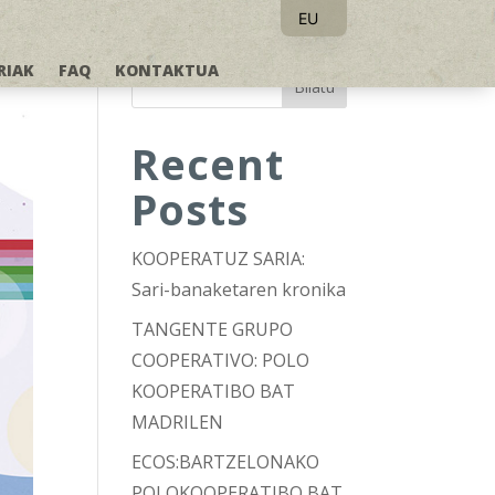
EU
ES
RIAK
FAQ
KONTAKTUA
Bilatu
Recent
Posts
KOOPERATUZ SARIA:
Sari-banaketaren kronika
TANGENTE GRUPO
COOPERATIVO: POLO
KOOPERATIBO BAT
MADRILEN
ECOS:BARTZELONAKO
POLOKOOPERATIBO BAT