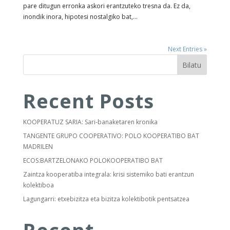
pare ditugun erronka askori erantzuteko tresna da. Ez da,
inondik inora, hipotesi nostalgiko bat,...
Next Entries »
Bilatu
Recent Posts
KOOPERATUZ SARIA: Sari-banaketaren kronika
TANGENTE GRUPO COOPERATIVO: POLO KOOPERATIBO BAT
MADRILEN
ECOS:BARTZELONAKO POLOKOOPERATIBO BAT
Zaintza kooperatiba integrala: krisi sistemiko bati erantzun
kolektiboa
Lagungarri: etxebizitza eta bizitza kolektibotik pentsatzea
Recent