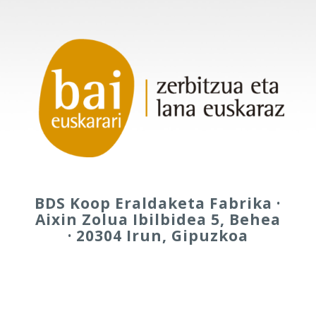
BDS Koop Eraldaketa Fabrika ·
Aixin Zolua Ibilbidea 5, Behea
· 20304 Irun, Gipuzkoa