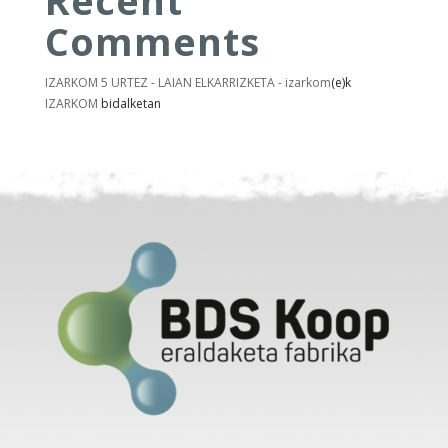
Comments
IZARKOM 5 URTEZ - LAIAN ELKARRIZKETA - izarkom
(e)k
IZARKOM
bidalketan