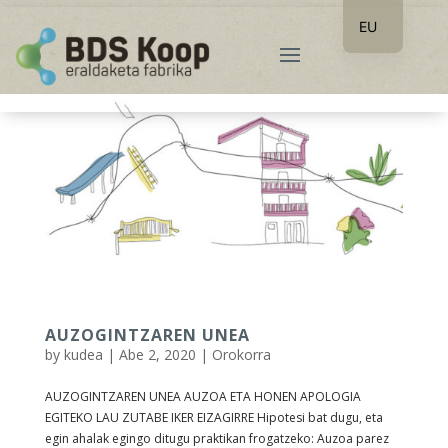
EU
ES
AUZOGINTZAREN UNEA
by
kudea
|
Abe 2, 2020
|
Orokorra
AUZOGINTZAREN UNEA AUZOA ETA HONEN APOLOGIA
EGITEKO LAU ZUTABE IKER EIZAGIRRE Hipotesi bat dugu, eta
egin ahalak egingo ditugu praktikan frogatzeko: Auzoa parez