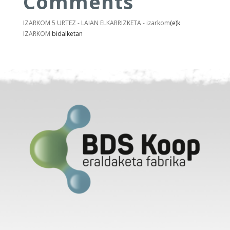
Comments
IZARKOM 5 URTEZ - LAIAN ELKARRIZKETA - izarkom
(e)k
IZARKOM
bidalketan