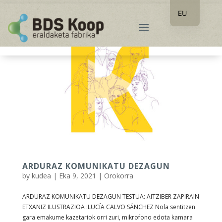
EU
ES
ARDURAZ KOMUNIKATU DEZAGUN
by
kudea
|
Eka 9, 2021
|
Orokorra
ARDURAZ KOMUNIKATU DEZAGUN TESTUA: AITZIBER ZAPIRAIN
ETXANIZ ILUSTRAZIOA :LUCÍA CALVO SÁNCHEZ Nola sentitzen
gara emakume kazetariok orri zuri, mikrofono edota kamara