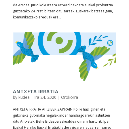
da Arrosa. Juridikoki izaera ezberdinekoeta euskal probintzia
guztietako 24 irrati biltzen ditu sareak. Euskarak batzeaz gain,
komunikatzeko ereduak ere...
ANTXETA IRRATIA
by
kudea
|
Ira 24, 2020
|
Orokorra
ANTXETA IRRATIA AITZIBER ZAPIRAIN Poliki hasi ginen eta
gutxinaka gutxinaka hegalak indar handiagoarekin astintzen
ditu Antxetak. Behe Bidasoa eskualdea oinarri harturik, Ipar
Euskal Herriko Euskal Irratiak federazioaren laugarren zango