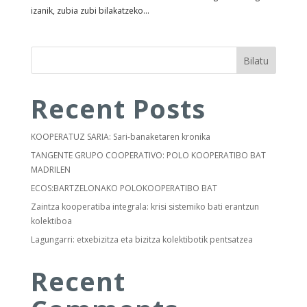
izanik, zubia zubi bilakatzeko...
Bilatu
Recent Posts
KOOPERATUZ SARIA: Sari-banaketaren kronika
TANGENTE GRUPO COOPERATIVO: POLO KOOPERATIBO BAT
MADRILEN
ECOS:BARTZELONAKO POLOKOOPERATIBO BAT
Zaintza kooperatiba integrala: krisi sistemiko bati erantzun
kolektiboa
Lagungarri: etxebizitza eta bizitza kolektibotik pentsatzea
Recent