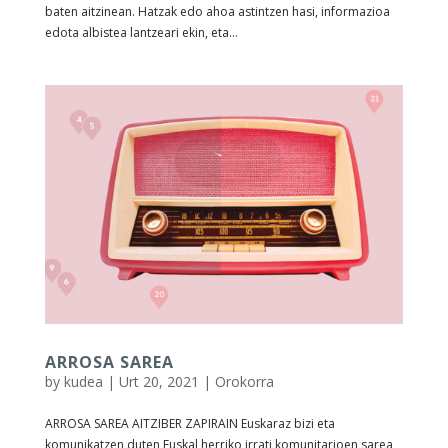
baten aitzinean. Hatzak edo ahoa astintzen hasi, informazioa
edota albistea lantzeari ekin, eta...
ARROSA SAREA
by
kudea
|
Urt 20, 2021
|
Orokorra
ARROSA SAREA AITZIBER ZAPIRAIN Euskaraz bizi eta
komunikatzen duten Euskal herriko irrati komunitarioen sarea