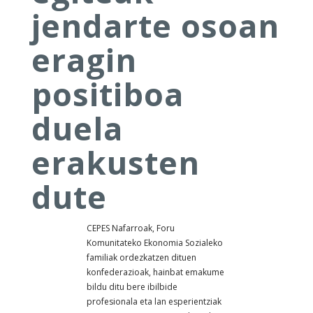
jendarte osoan
eragin
positiboa
duela
erakusten
dute
CEPES Nafarroak, Foru
Komunitateko Ekonomia Sozialeko
familiak ordezkatzen dituen
konfederazioak, hainbat emakume
bildu ditu bere ibilbide
profesionala eta lan esperientziak