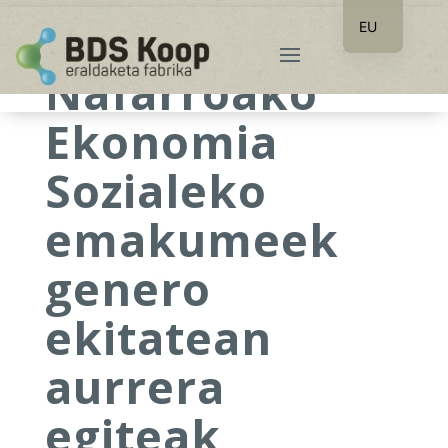
EU
ES
Nafarroako
Ekonomia
Sozialeko
emakumeek
genero
ekitatean
aurrera
egiteak