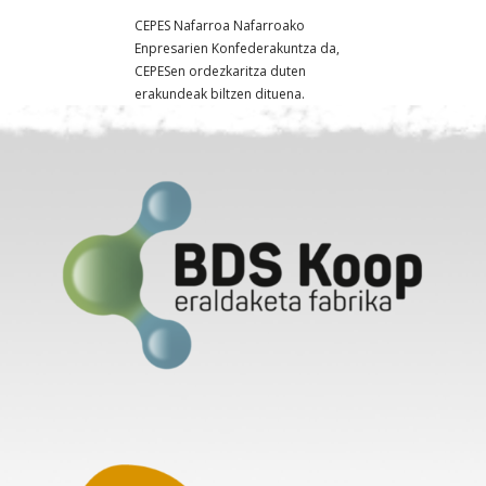
CEPES Nafarroa Nafarroako
Enpresarien Konfederakuntza da,
CEPESen ordezkaritza duten
erakundeak biltzen dituena.