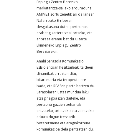
Enplegu Zentro Bereziko
merkataritza-saileko arduraduna.
AMIMET sortu zenetik ari da lanean
Nafarroako Erriberan
desgaitasuna duten pertsonak
erabat gizarteratzea lortzeko, eta
enpresa eremu bat du Gizarte
Ekimeneko Enplegu Zentro
Bereziarekin.
Anahí Sarasola Komunikazio
EzBiolentoan hezitzaileak, taldeen
dinamikak errazten ditu,
bitartekaria eta terapeuta ere
bada, eta REASen parte hartzen du.
Sarasolaren ustez mundua leku
atseginagoa izan daiteke, eta
pertsona guztien beharrak
entzuteko, artatzeko eta zaintzeko
eskura dugun tresnarik
boteretsuena eta eraginkorrena
komunikazioa dela pentsatzen du.