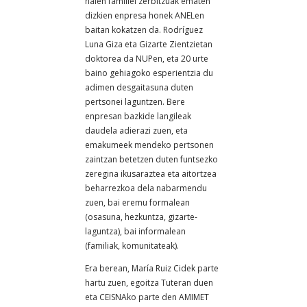
haien familiei zerbitzuak ematen
dizkien enpresa honek ANELen
baitan kokatzen da. Rodríguez
Luna Giza eta Gizarte Zientzietan
doktorea da NUPen, eta 20 urte
baino gehiagoko esperientzia du
adimen desgaitasuna duten
pertsonei laguntzen. Bere
enpresan bazkide langileak
daudela adierazi zuen, eta
emakumeek mendeko pertsonen
zaintzan betetzen duten funtsezko
zeregina ikusaraztea eta aitortzea
beharrezkoa dela nabarmendu
zuen, bai eremu formalean
(osasuna, hezkuntza, gizarte-
laguntza), bai informalean
(familiak, komunitateak).
Era berean, María Ruiz Cidek parte
hartu zuen, egoitza Tuteran duen
eta CEISNAko parte den AMIMET