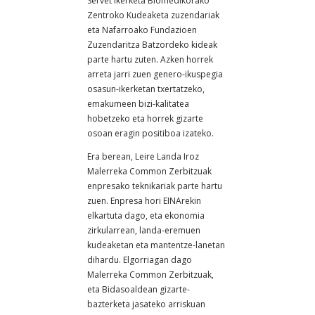
Servet Ikerketa Biomedikorako
Zentroko Kudeaketa zuzendariak
eta Nafarroako Fundazioen
Zuzendaritza Batzordeko kideak
parte hartu zuten. Azken horrek
arreta jarri zuen genero-ikuspegia
osasun-ikerketan txertatzeko,
emakumeen bizi-kalitatea
hobetzeko eta horrek gizarte
osoan eragin positiboa izateko.
Era berean, Leire Landa Iroz
Malerreka Common Zerbitzuak
enpresako teknikariak parte hartu
zuen. Enpresa hori EINArekin
elkartuta dago, eta ekonomia
zirkularrean, landa-eremuen
kudeaketan eta mantentze-lanetan
dihardu. Elgorriagan dago
Malerreka Common Zerbitzuak,
eta Bidasoaldean gizarte-
bazterketa jasateko arriskuan