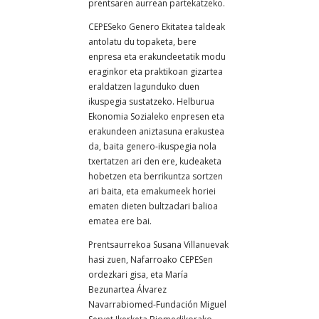
prentsaren aurrean partekatzeko.
CEPESeko Genero Ekitatea taldeak
antolatu du topaketa, bere
enpresa eta erakundeetatik modu
eraginkor eta praktikoan gizartea
eraldatzen lagunduko duen
ikuspegia sustatzeko. Helburua
Ekonomia Sozialeko enpresen eta
erakundeen aniztasuna erakustea
da, baita genero-ikuspegia nola
txertatzen ari den ere, kudeaketa
hobetzen eta berrikuntza sortzen
ari baita, eta emakumeek horiei
ematen dieten bultzadari balioa
ematea ere bai.
Prentsaurrekoa Susana Villanuevak
hasi zuen, Nafarroako CEPESen
ordezkari gisa, eta María
Bezunartea Álvarez
Navarrabiomed-Fundación Miguel