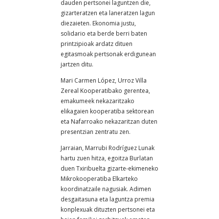
dauden pertsonei laguntzen die,
gizarteratzen eta laneratzen lagun
diezaieten. Ekonomia justu,
solidario eta berde berri baten
printzipioak ardatz dituen
egitasmoak pertsonak erdigunean
jartzen ditu.
Mari Carmen López, Urroz Villa
Zereal Kooperatibako gerentea,
emakumeek nekazaritzako
elikagaien kooperatiba sektorean
eta Nafarroako nekazaritzan duten
presentzian zentratu zen.
Jarraian, Marrubi Rodríguez Lunak
hartu zuen hitza, egoitza Burlatan
duen Txiribuelta gizarte-ekimeneko
Mikrokooperatiba Elkarteko
koordinatzaile nagusiak. Adimen
desgaitasuna eta laguntza premia
konplexuak dituzten pertsonei eta