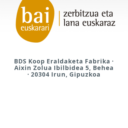
BDS Koop Eraldaketa Fabrika ·
Aixin Zolua Ibilbidea 5, Behea
· 20304 Irun, Gipuzkoa