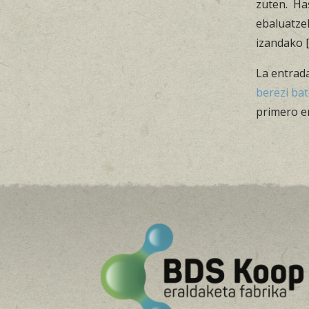
zuten. Ha
ebaluatze
izandako 
La entrad
berezi bat
primero 