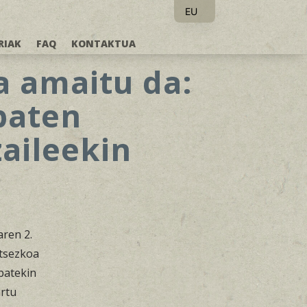
EU
ES
RIAK
FAQ
KONTAKTUA
a amaitu da:
baten
zaileekin
ren 2.
tsezkoa
 batekin
artu