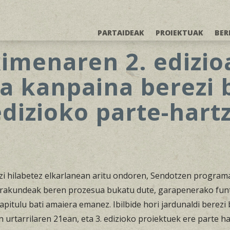
PARTAIDEAK
PROIEKTUAK
BER
imenaren 2. edizio
ta kanpaina berezi 
dizioko parte-hart
i hilabetez elkarlanean aritu ondoren, Sendotzen programa
erakundeak beren prozesua bukatu dute, garapenerako fun
apitulu bati amaiera emanez. Ibilbide hori jardunaldi berezi
n urtarrilaren 21ean, eta 3. edizioko proiektuek ere parte h