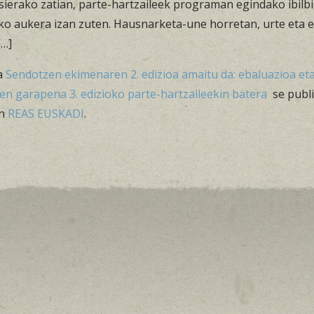
sierako zatian, parte-hartzaileek programan egindako ibilb
ko aukera izan zuten. Hausnarketa-une horretan, urte eta e
[…]
a
Sendotzen ekimenaren 2. edizioa amaitu da: ebaluazioa et
en garapena 3. edizioko parte-hartzaileekin batera
se publ
en
REAS EUSKADI
.