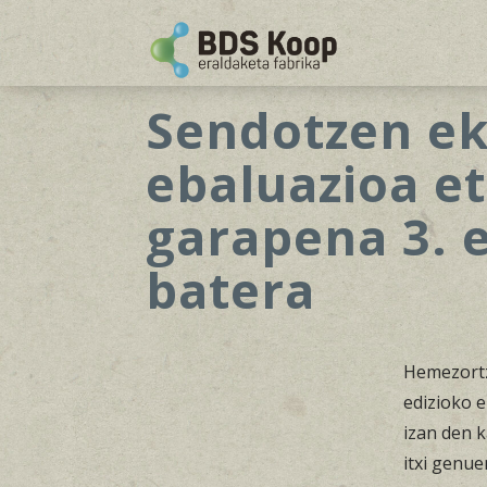
Sendotzen ek
ebaluazioa e
garapena 3. e
batera
Hemezortz
edizioko 
izan den k
itxi genue