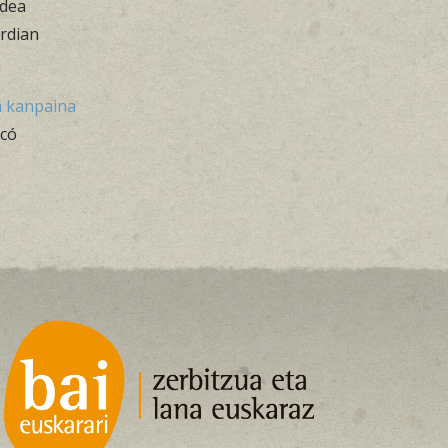
idea
rdian
a kanpaina
icó