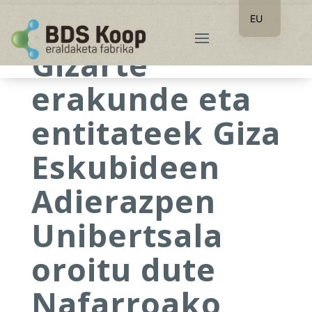
EU
ES
Gizarte
erakunde eta
entitateek Giza
Eskubideen
Adierazpen
Unibertsala
oroitu dute
Nafarroako