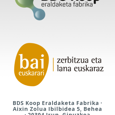
BDS Koop Eraldaketa Fabrika ·
Aixin Zolua Ibilbidea 5, Behea
· 20304 Irun, Gipuzkoa