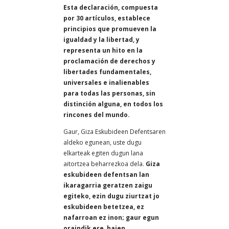
Esta declaración, compuesta
por 30 artículos, establece
principios que promueven la
igualdad y la libertad, y
representa un hito en la
proclamación de derechos y
libertades fundamentales,
universales e inalienables
para todas las personas, sin
distinción alguna, en todos los
rincones del mundo.
Gaur, Giza Eskubideen Defentsaren
aldeko egunean, uste dugu
elkarteak egiten dugun lana
aitortzea beharrezkoa dela.
Giza
eskubideen defentsan lan
ikaragarria geratzen zaigu
egiteko, ezin dugu ziurtzat jo
eskubideen betetzea, ez
nafarroan ez inon; gaur egun
oraindik ere, haien