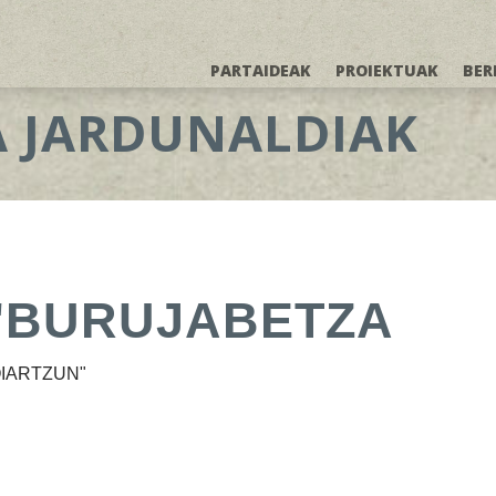
PARTAIDEAK
PROIEKTUAK
BER
A JARDUNALDIAK
"BURUJABETZA
OIARTZUN"