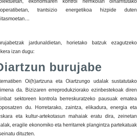
oiektuetan, ekonomiaren kontrol herrikoian oinarritutako
ooperatibetan, trantsizio energetikoa hizpide duten
gitasmoetan…
rujabetzak jardunaldietan, horietako batzuk ezagutzeko
kera izan dugu:
Oiartzun burujabe
ternatiben Oi(h)artzuna eta Oiartzungo udalak sustatutako
imena da. Bizizaren erreprodukziorako ezinbestekoak diren
inbat sektoreen kontrola berreskuratzeko pausuak ematea
oposatzen du. Horretarako, zaintza, elikadura, energia eta
skara eta kultur-artekotasun mahaiak eratu dira, zeinetan
alak, eragile ekonomiko eta herritarrek plangintza partekatuak
seinatu dituzten.