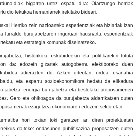
rdunaldiak bigarren urtez ospatu dira: Oiartzungo herriak
rtu dio lekukoa hernaniarrek irekitako bideari.
skal Herriko zein nazioarteko esperientziak eta hizlariak izan
ra lurralde burujabetzaren inguruan hausnartu, esperientziak
rtekatu eta estrategia komunak diseinatzeko.
rujabetza, historikoki, eskubideekin eta politikarekin lotuta
on da: edozein gizartek autogobernu efektiborako duen
kubidea adierazten du. Azken urteotan, ordea, esanahia
baldu, eta esparru sozioekonomikora hedatu da elikadura
rujabetza, energia burujabetza eta bestelako proposamenen
dez. Gero eta ohikoagoa da burujabetza aldarrikatzen duten
oposamenak ezagutzea ekonomiaren edozein sektoretan.
ternatiba hori tokian toki garatzen ari diren proiektuetan
rreikus daiteke: ondasunen publifikazioa proposatzen duten