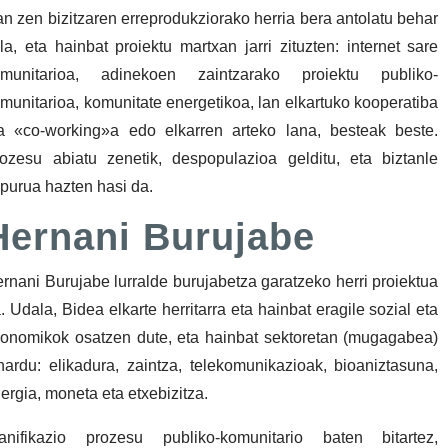
an zen bizitzaren erreprodukziorako herria bera antolatu behar
la, eta hainbat proiektu martxan jarri zituzten: internet sare
omunitarioa, adinekoen zaintzarako proiektu publiko-
munitarioa, komunitate energetikoa, lan elkartuko kooperatiba
a «co-working»a edo elkarren arteko lana, besteak beste.
ozesu abiatu zenetik, despopulazioa gelditu, eta biztanle
purua hazten hasi da.
Hernani Burujabe
rnani Burujabe lurralde burujabetza garatzeko herri proiektua
. Udala, Bidea elkarte herritarra eta hainbat eragile sozial eta
onomikok osatzen dute, eta hainbat sektoretan (mugagabea)
hardu: elikadura, zaintza, telekomunikazioak, bioaniztasuna,
ergia, moneta eta etxebizitza.
anifikazio prozesu publiko-komunitario baten bitartez,