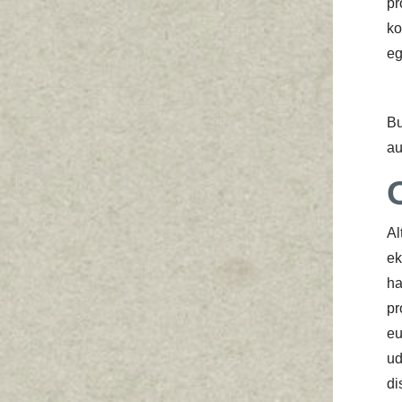
pr
k
e
Bu
au
Al
ek
ha
pr
eu
ud
di