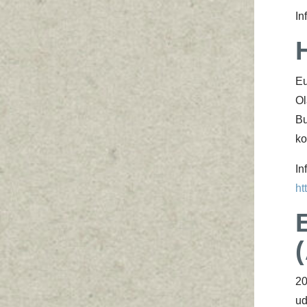
In
Eu
O
Bu
ko
ht
20
ud