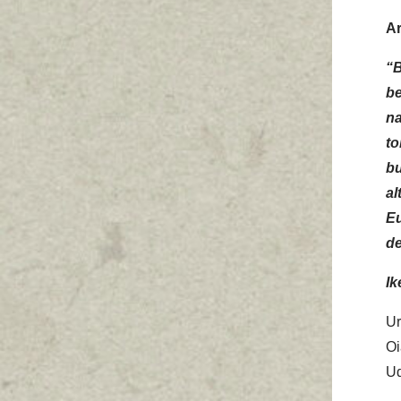
Ar
“B
be
na
t
b
al
E
de
Ik
Ur
O
Ud