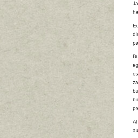
Ja
ha
Eu
di
pa
Bu
eg
es
za
bu
bi
pr
Al
au