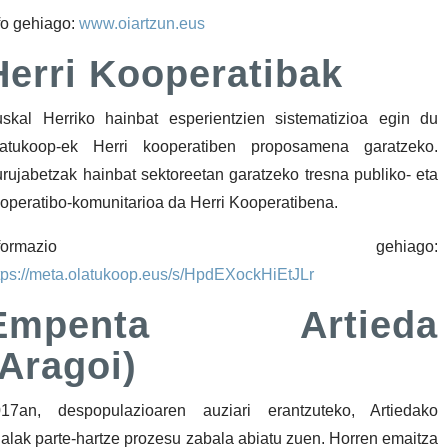
fo gehiago:
www.oiartzun.eus
Herri Kooperatibak
skal Herriko hainbat esperientzien sistematizioa egin du
latukoop-ek Herri kooperatiben proposamena garatzeko.
rujabetzak hainbat sektoreetan garatzeko tresna publiko- eta
operatibo-komunitarioa da Herri Kooperatibena.
Informazio gehiago:
tps://meta.olatukoop.eus/s/HpdEXockHiEtJLr
Empenta Artieda
(Aragoi)
17an, despopulazioaren auziari erantzuteko, Artiedako
alak parte-hartze prozesu zabala abiatu zuen. Horren emaitza