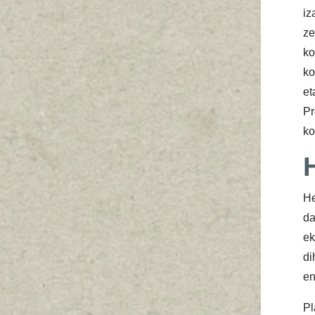
iz
ze
k
ko
et
Pr
ko
He
da
ek
di
en
Pl