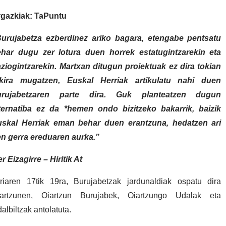
gazkiak: TaPuntu
urujabetza ezberdinez ariko bagara, etengabe pentsatu
har dugu zer lotura duen horrek estatugintzarekin eta
ziogintzarekin. Martxan ditugun proiektuak ez dira tokian
okira mugatzen, Euskal Herriak artikulatu nahi duen
urujabetzaren parte dira. Guk planteatzen dugun
ternatiba ez da *hemen ondo bizitzeko bakarrik, baizik
uskal Herriak eman behar duen erantzuna, hedatzen ari
n gerra ereduaren aurka.”
er Eizagirre – Hiritik At
riaren 17tik 19ra, Burujabetzak jardunaldiak ospatu dira
iartzunen, Oiartzun Burujabek, Oiartzungo Udalak eta
albiltzak antolatuta.