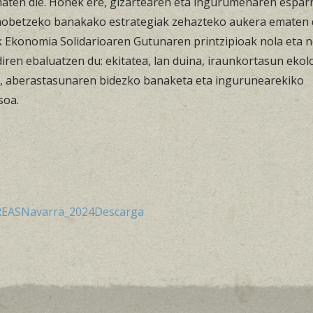
aten die. Honek ere, gizartearen eta ingurumenaren espar
 hobetzeko banakako estrategiak zehazteko aukera ematen d
 Ekonomia Solidarioaren Gutunaren printzipioak nola eta 
iren ebaluatzen du: ekitatea, lan duina, iraunkortasun ekol
a, aberastasunaren bidezko banaketa eta ingurunearekiko
soa.
REASNavarra_2024
Descarga