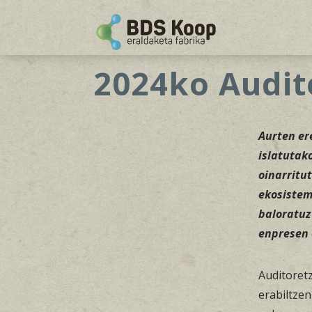
2024ko Audito
Aurten ere
islatutak
oinarritu
ekosistem
baloratuz
enpresen 
Auditoretz
erabiltze