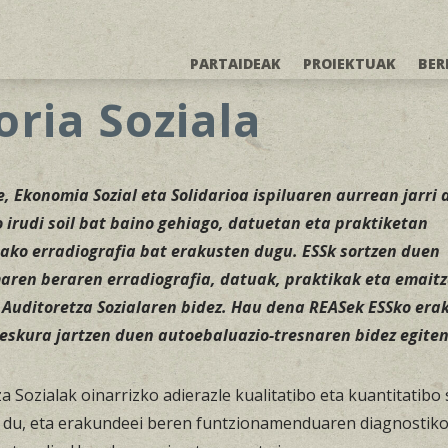
PARTAIDEAK
PROIEKTUAK
BER
ria Soziala
, Ekonomia Sozial eta Solidarioa ispiluaren aurrean jarri 
o irudi soil bat baino gehiago, datuetan eta praktiketan
tako erradiografia bat erakusten dugu. ESSk sortzen duen
aren beraren erradiografia, datuak, praktikak eta emait
 Auditoretza Sozialaren bidez. Hau dena REASek ESSko era
eskura jartzen duen autoebaluazio-tresnaren bidez egiten
a Sozialak oinarrizko adierazle kualitatibo eta kuantitatibo 
n du, eta erakundeei beren funtzionamenduaren diagnostiko