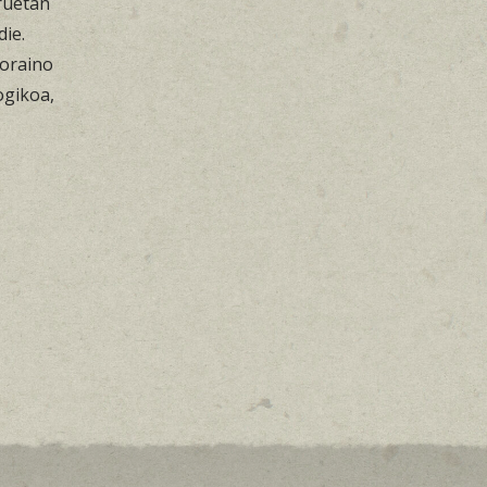
ruetan
ie.
noraino
ogikoa,