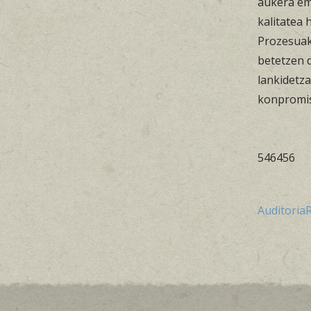
aukera em
kalitatea
Prozesuak
betetzen d
lankidetz
konpromi
546456
Auditoria