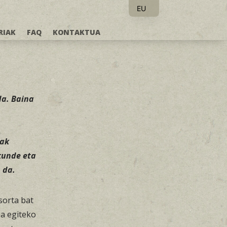
EU
ES
RIAK
FAQ
KONTAKTUA
da. Baina
zak
kunde eta
 da.
sorta bat
a egiteko