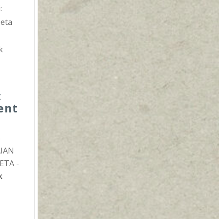
:
 eta
k
a
t
ent
5
AIAN
ETA -
k