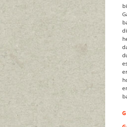
b
G
b
d
h
d
d
e
e
h
e
b
G
G