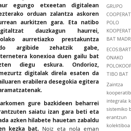
aur egungo etxeetan digitalean
GRUPO
ezterako orduan zalantza askoren
COOPERAT
urrean aurkitzen gara. Eta natibo
POLO
igitaltzat dauzkagun haurrei,
KOOPERAT
nolako aurretiazko prestakuntza
BAT MADR
do argibide zehatzik gabe,
ECOS:BAR
nternetera konexioa duen gailu bat
ONAKO
zten diegu eskura. Ondorioz,
POLOKOO
mezurtz digitalak direla esaten da
TIBO BAT
ailuaren erabilera desegokia egitera
Zaintza
aramatzatenak.
kooperati
integrala: k
zarkomen gure bazkideen beharrei
sistemiko b
rantzuten saiatu izan gara beti eta
erantzun
ada azken hilabete hauetan zabaldu
kolektiboa
en kezka bat.
Noiz eta nola eman