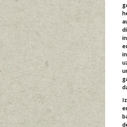
g
h
a
d
i
e
i
u
u
g
d
I
e
b
d