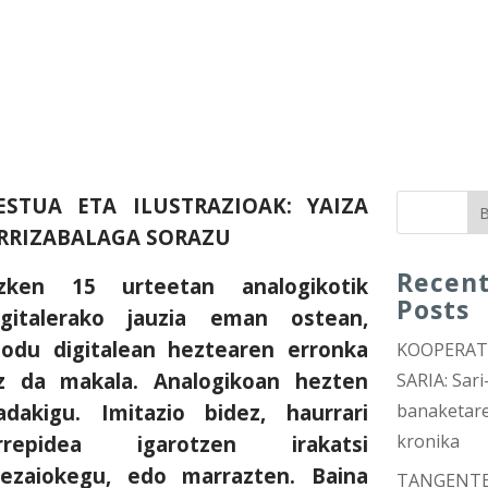
ESTUA ETA ILUSTRAZIOAK: YAIZA
B
RRIZABALAGA SORAZU
Recen
zken 15 urteetan analogikotik
Posts
igitalerako jauzia eman ostean,
odu digitalean heztearen erronka
KOOPERA
z da makala. Analogikoan hezten
SARIA: Sari
adakigu. Imitazio bidez, haurrari
banaketar
kronika
rrepidea igarotzen irakatsi
iezaiokegu, edo marrazten. Baina
TANGENT