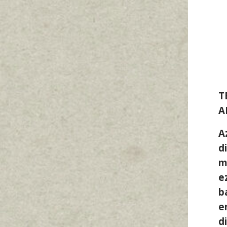
T
A
A
d
m
e
b
e
d