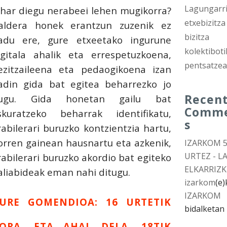
Lagungarri
ihar diegu nerabeei lehen mugikorra?
etxebizitza
aldera honek erantzun zuzenik ez
bizitza
adu ere, gure etxeetako ingurune
kolektiboti
igitala ahalik eta errespetuzkoena,
pentsatze
ezitzaileena eta pedaogikoena izan
adin gida bat egitea beharrezko jo
Recen
ugu. Gida honetan gailu bat
Comm
skuratzeko beharrak identifikatu,
s
rabilerari buruzko kontzientzia hartu,
orren gainean hausnartu eta azkenik,
IZARKOM 
URTEZ - L
rabilerari buruzko akordio bat egiteko
ELKARRIZK
aliabideak eman nahi ditugu.
izarkom
(e)
IZARKOM
URE GOMENDIOA: 16 URTETIK
bidalketan
ORA, ETA AHAL DELA, 18TIK