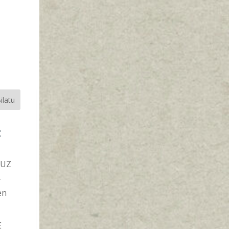
ilatu
t
TUZ
-
en
E