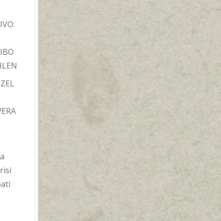
IVO:
IBO
ILEN
TZEL
PERA
ba
risi
ati