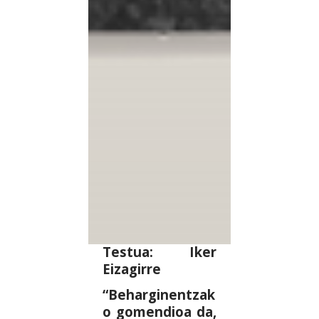
Testua: Iker
Eizagirre
“Beharginentzak
o gomendioa da,