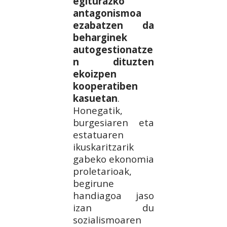
egiturazko
antagonismoa
ezabatzen da
beharginek
autogestionatze
n dituzten
ekoizpen
kooperatiben
kasuetan
.
Honegatik,
burgesiaren eta
estatuaren
ikuskaritzarik
gabeko ekonomia
proletarioak,
begirune
handiagoa jaso
izan du
sozialismoaren