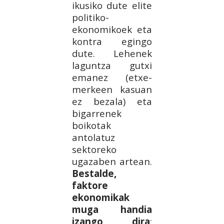
ikusiko dute elite
politiko-
ekonomikoek eta
kontra egingo
dute. Lehenek
laguntza gutxi
emanez (etxe-
merkeen kasuan
ez bezala) eta
bigarrenek
boikotak
antolatuz
sektoreko
ugazaben artean.
Bestalde,
faktore
ekonomikak
muga handia
izango dira
: