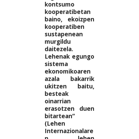
kontsumo
kooperatibetan
baino, ekoizpen
kooperatiben
sustapenean
murgildu
daitezela.
Lehenak egungo
sistema
ekonomikoaren
azala bakarrik
ukitzen baitu,
besteak
oinarrian
erasotzen duen
bitartean”
(Lehen
Internazionalare
n lehen