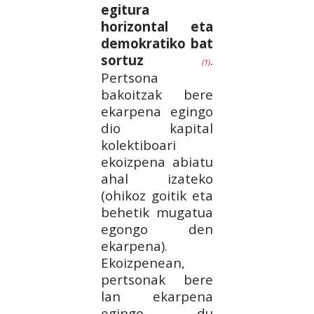
egitura
horizontal eta
demokratiko bat
sortuz
.
(1)
Pertsona
bakoitzak bere
ekarpena egingo
dio kapital
kolektiboari
ekoizpena abiatu
ahal izateko
(ohikoz goitik eta
behetik mugatua
egongo den
ekarpena).
Ekoizpenean,
pertsonak bere
lan ekarpena
egingo du