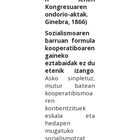
Kongresuaren
ondorio-aktak.
Ginebra, 1866)
Sozialismoaren
barruan formula
kooperatiboaren
gaineko
eztabaidak ez du
etenik izango
.
Asko sinpletuz,
mutur batean
kooperatibismoa
ren
konbentzituek
eskala eta
hedapen
mugatuko
sozialismotzat