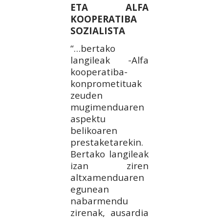
ETA ALFA
KOOPERATIBA
SOZIALISTA
“…bertako
langileak -Alfa
kooperatiba-
konprometituak
zeuden
mugimenduaren
aspektu
belikoaren
prestaketarekin.
Bertako langileak
izan ziren
altxamenduaren
egunean
nabarmendu
zirenak, ausardia