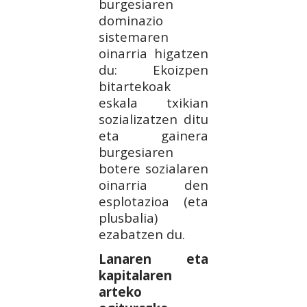
burgesiaren
dominazio
sistemaren
oinarria higatzen
du: Ekoizpen
bitartekoak
eskala txikian
sozializatzen ditu
eta gainera
burgesiaren
botere sozialaren
oinarria den
esplotazioa (eta
plusbalia)
ezabatzen du.
Lanaren eta
kapitalaren
arteko