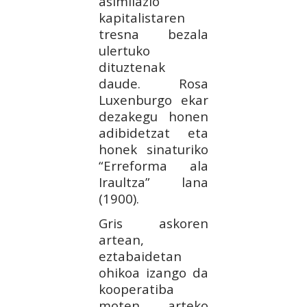
asimilazio
kapitalistaren
tresna bezala
ulertuko
dituztenak
daude. Rosa
Luxenburgo ekar
dezakegu honen
adibidetzat eta
honek sinaturiko
“Erreforma ala
Iraultza” lana
(1900).
Gris askoren
artean,
eztabaidetan
ohikoa izango da
kooperatiba
moten arteko