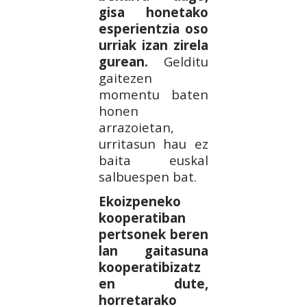
gisa honetako
esperientzia oso
urriak izan zirela
gurean.
Gelditu
gaitezen
momentu baten
honen
arrazoietan,
urritasun hau ez
baita euskal
salbuespen bat.
Ekoizpeneko
kooperatiban
pertsonek beren
lan gaitasuna
kooperatibizatz
en dute,
horretarako