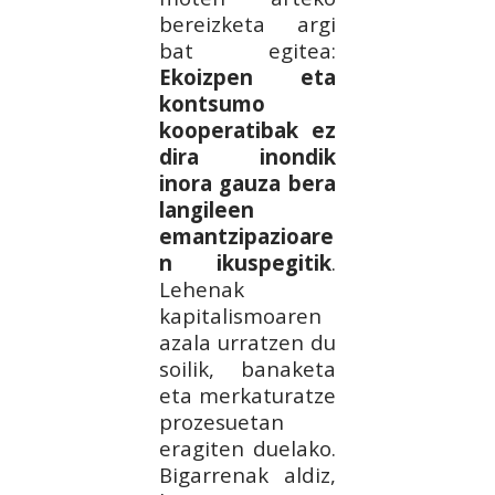
bereizketa argi
bat egitea:
Ekoizpen eta
kontsumo
kooperatibak ez
dira inondik
inora gauza bera
langileen
emantzipazioare
n ikuspegitik
.
Lehenak
kapitalismoaren
azala urratzen du
soilik, banaketa
eta merkaturatze
prozesuetan
eragiten duelako.
Bigarrenak aldiz,