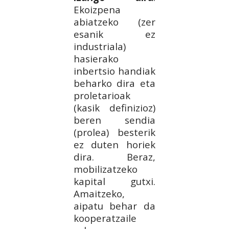
Ekoizpena
abiatzeko (zer
esanik ez
industriala)
hasierako
inbertsio handiak
beharko dira eta
proletarioak
(kasik definizioz)
beren sendia
(prolea) besterik
ez duten horiek
dira. Beraz,
mobilizatzeko
kapital gutxi.
Amaitzeko,
aipatu behar da
kooperatzaile