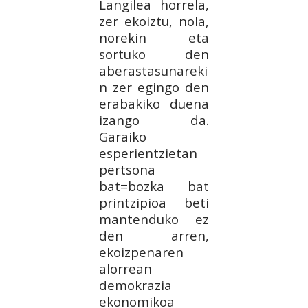
Langilea horrela,
zer ekoiztu, nola,
norekin eta
sortuko den
aberastasunareki
n zer egingo den
erabakiko duena
izango da.
Garaiko
esperientzietan
pertsona
bat=bozka bat
printzipioa beti
mantenduko ez
den arren,
ekoizpenaren
alorrean
demokrazia
ekonomikoa