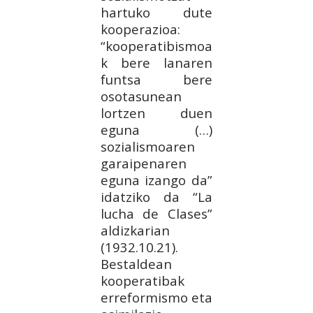
hartuko dute
kooperazioa:
“kooperatibismoa
k bere lanaren
funtsa bere
osotasunean
lortzen duen
eguna (…)
sozialismoaren
garaipenaren
eguna izango da”
idatziko da “La
lucha de Clases”
aldizkarian
(1932.10.21).
Bestaldean
kooperatibak
erreformismo eta