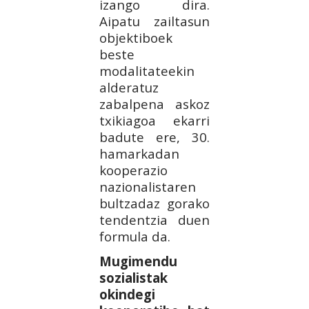
izango dira.
Aipatu zailtasun
objektiboek
beste
modalitateekin
alderatuz
zabalpena askoz
txikiagoa ekarri
badute ere, 30.
hamarkadan
kooperazio
nazionalistaren
bultzadaz gorako
tendentzia duen
formula da.
Mugimendu
sozialistak
okindegi