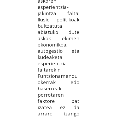
askoren
esperientzia-
jakintza falta:
Ilusio politikoak
bultzatuta
abiatuko dute
askok ekimen
ekonomikoa,
autogestio eta
kudeaketa
esperientzia
faltarekin.
Funtzionamendu
okerrak edo
haserreak
porrotaren
faktore bat
izatea ez da
arraro izango