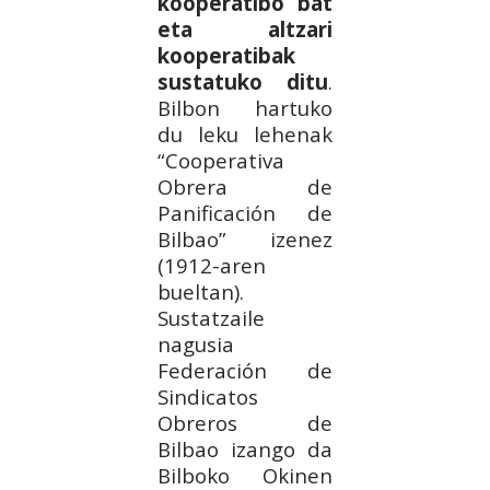
kooperatibo bat
eta altzari
kooperatibak
sustatuko ditu
.
Bilbon hartuko
du leku lehenak
“Cooperativa
Obrera de
Panificación de
Bilbao” izenez
(1912-aren
bueltan).
Sustatzaile
nagusia
Federación de
Sindicatos
Obreros de
Bilbao izango da
Bilboko Okinen