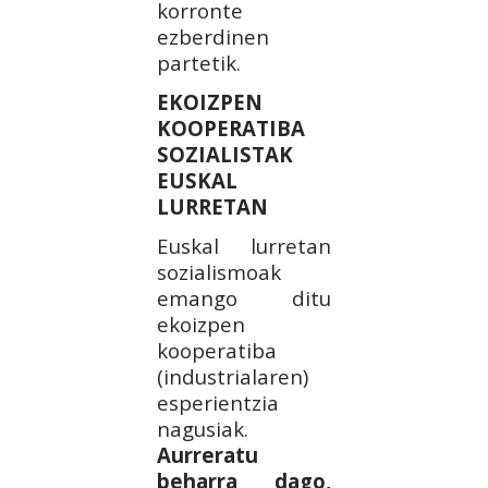
korronte
ezberdinen
partetik.
EKOIZPEN
KOOPERATIBA
SOZIALISTAK
EUSKAL
LURRETAN
Euskal lurretan
sozialismoak
emango ditu
ekoizpen
kooperatiba
(industrialaren)
esperientzia
nagusiak.
Aurreratu
beharra dago,