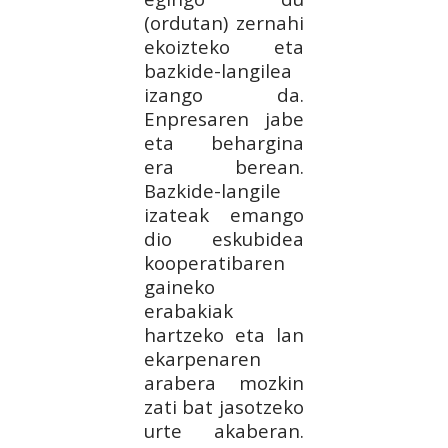
(ordutan) zernahi
ekoizteko eta
bazkide-langilea
izango da.
Enpresaren jabe
eta behargina
era berean.
Bazkide-langile
izateak emango
dio eskubidea
kooperatibaren
gaineko
erabakiak
hartzeko eta lan
ekarpenaren
arabera mozkin
zati bat jasotzeko
urte akaberan.