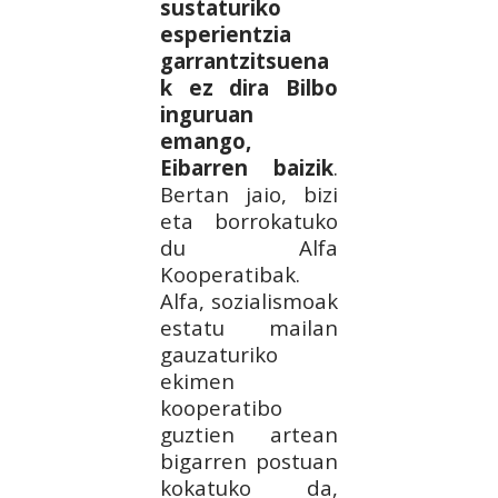
sustaturiko
esperientzia
garrantzitsuena
k ez dira Bilbo
inguruan
emango,
Eibarren baizik
.
Bertan jaio, bizi
eta borrokatuko
du Alfa
Kooperatibak.
Alfa, sozialismoak
estatu mailan
gauzaturiko
ekimen
kooperatibo
guztien artean
bigarren postuan
kokatuko da,