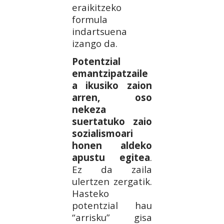
eraikitzeko
formula
indartsuena
izango da.
Potentzial
emantzipatzaile
a ikusiko zaion
arren, oso
nekeza
suertatuko zaio
sozialismoari
honen aldeko
apustu egitea
.
Ez da zaila
ulertzen zergatik.
Hasteko
potentzial hau
“arrisku” gisa