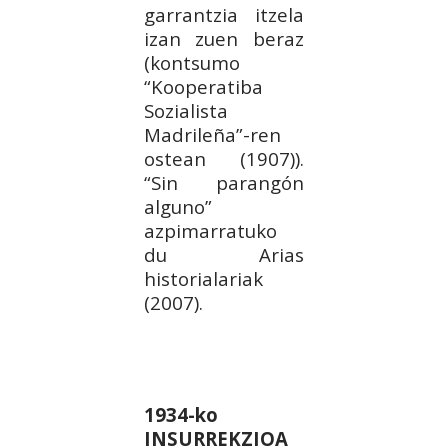
garrantzia itzela
izan zuen beraz
(kontsumo
“Kooperatiba
Sozialista
Madrileña”-ren
ostean (1907)).
“Sin parangón
alguno”
azpimarratuko
du Arias
historialariak
(2007).
1934-ko
INSURREKZIOA