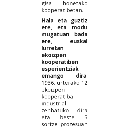
gisa honetako
kooperatibetan.
Hala eta guztiz
ere, eta modu
mugatuan bada
ere, euskal
lurretan
ekoizpen
kooperatiben
esperientziak
emango dira
.
1936. urterako 12
ekoizpen
kooperatiba
industrial
zenbatuko dira
eta beste 5
sortze prozesuan