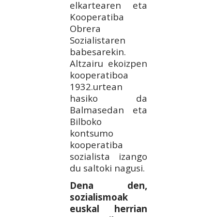
elkartearen eta
Kooperatiba
Obrera
Sozialistaren
babesarekin.
Altzairu ekoizpen
kooperatiboa
1932.urtean
hasiko da
Balmasedan eta
Bilboko
kontsumo
kooperatiba
sozialista izango
du saltoki nagusi.
Dena den,
sozialismoak
euskal herrian