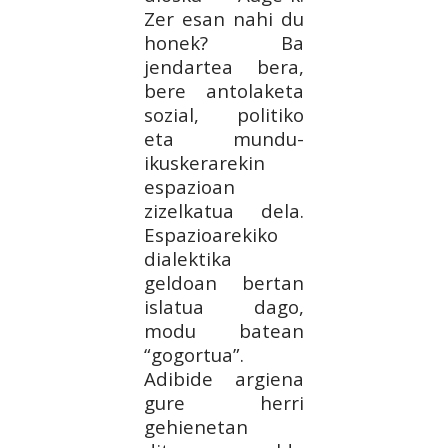
Zer esan nahi du
honek? Ba
jendartea bera,
bere antolaketa
sozial, politiko
eta mundu-
ikuskerarekin
espazioan
zizelkatua dela.
Espazioarekiko
dialektika
geldoan bertan
islatua dago,
modu batean
“gogortua”.
Adibide argiena
gure herri
gehienetan