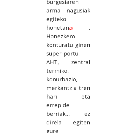
burgesiaren
arma nagusiak
egiteko
honetan
.
(2)
Honezkero
konturatu ginen
super-portu,
AHT, zentral
termiko,
konurbazio,
merkantzia tren
hari eta
errepide
berriak… ez
direla egiten
gure