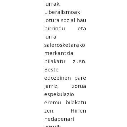
lurrak.
Liberalismoak
lotura sozial hau
birrindu eta
lurra
salerosketarako
merkantzia
bilakatu zuen.
Beste
edozeinen pare
jarriz, zorua
espekulazio
eremu bilakatu
zen. Hirien
hedapenari
loturik,