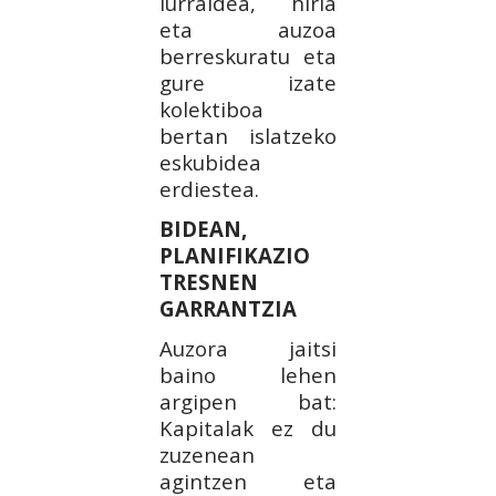
lurraldea, hiria
eta auzoa
berreskuratu eta
gure izate
kolektiboa
bertan islatzeko
eskubidea
erdiestea.
BIDEAN,
PLANIFIKAZIO
TRESNEN
GARRANTZIA
Auzora jaitsi
baino lehen
argipen bat:
Kapitalak ez du
zuzenean
agintzen eta