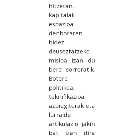
hitzetan,
kapitalak
espazioa
denboraren
bidez
deuseztatzeko
misioa izan du
bere sorreratik.
Botere
politikoa,
teknifikazioa,
azpiegiturak eta
lurralde
artikulazio jakin
bat izan dira