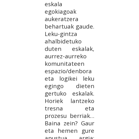
eskala
egokiagoak
aukeratzera
behartuak gaude.
Leku-gintza
ahalbidetuko
duten eskalak,
aurrez-aurreko
komunitateen
espazio/denbora
eta logikei leku
egingo dieten
gertuko eskalak.
Horiek lantzeko
tresna eta
prozesu berriak…
Baina zein? Gaur
eta hemen gure
apustua argia: