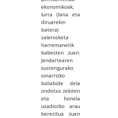
ekonomikoak,
lurra (lana eta
diruarekin
batera)
salerosketa
harremanetik
babesten zuen:
Jendartearen
sustengurako
oinarrizko
baliabide dela
ondotxo zekiten
eta honela
usadiozko arau
berezitua zuen