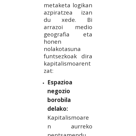
metaketa logikan
azpiratzea izan
du xede. Bi
arrazoi medio
geografia eta
honen
nolakotasuna
funtsezkoak dira
kapitalismoarent
zat:
Espazioa
negozio
borobila
delako:
Kapitalismoare
n aurreko
pentsamendu