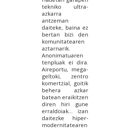
tekniko ultra-
azkarra
antzeman
daiteke, baina ez
bertan bizi den
komunitatearen
aztarnarik.
Anonimatuaren
tenpluak ei dira.
Aireportu, mega-
geltoki, zentro
komertzial, goitik
behera azkar
batean eraikitzen
diren hiri gune
erraldoiak… izan
daitezke hiper-
modernitatearen