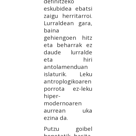
definitzeko
eskubidea ebatsi
zaigu herritarroi.
Lurraldean gara,
baina
gehiengoen hitz
eta beharrak ez
daude lurralde
eta hiri
antolamenduan
islaturik. Leku
antroplogikoaren
porrota ez-leku
hiper-
modernoaren
aurrean uka
ezina da.
Putzu goibel
honetatik hasita,