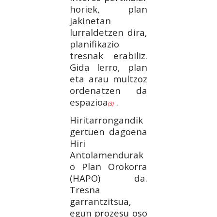
horiek, plan
jakinetan
lurraldetzen dira,
planifikazio
tresnak erabiliz.
Gida lerro, plan
eta arau multzoz
ordenatzen da
espazioa
.
(3)
Hiritarrongandik
gertuen dagoena
Hiri
Antolamendurak
o Plan Orokorra
(HAPO) da.
Tresna
garrantzitsua,
egun prozesu oso