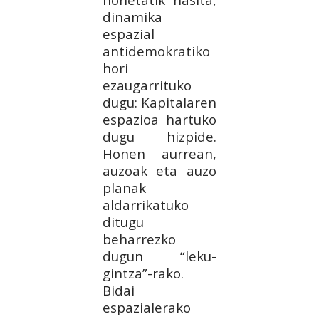
dinamika
espazial
antidemokratiko
hori
ezaugarrituko
dugu: Kapitalaren
espazioa hartuko
dugu hizpide.
Honen aurrean,
auzoak eta auzo
planak
aldarrikatuko
ditugu
beharrezko
dugun “leku-
gintza”-rako.
Bidai
espazialerako