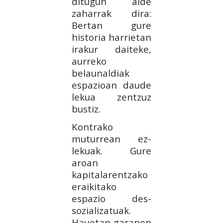
ditugun alde
zaharrak dira:
Bertan gure
historia harrietan
irakur daiteke,
aurreko
belaunaldiak
espazioan daude
lekua zentzuz
bustiz.
Kontrako
muturrean ez-
lekuak. Gure
aroan
kapitalarentzako
eraikitako
espazio des-
sozializatuak.
Hauetan garapen