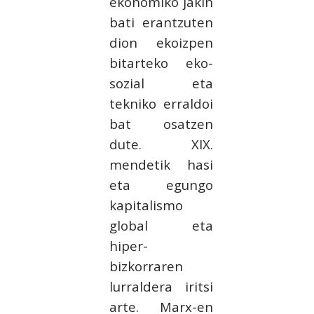
ekonomiko jakin
bati erantzuten
dion ekoizpen
bitarteko eko-
sozial eta
tekniko erraldoi
bat osatzen
dute. XIX.
mendetik hasi
eta egungo
kapitalismo
global eta
hiper-
bizkorraren
lurraldera iritsi
arte. Marx-en