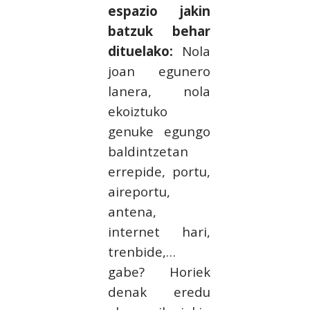
espazio jakin
batzuk behar
dituelako:
Nola
joan egunero
lanera, nola
ekoiztuko
genuke egungo
baldintzetan
errepide, portu,
aireportu,
antena,
internet hari,
trenbide,…
gabe? Horiek
denak eredu