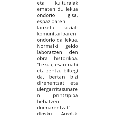
eta kulturalak
ematen du lekua
ondorio gisa,
espazioaren
lanketa sozial-
komunitarioaren
ondorio da lekua.
Normalki geldo
laboratzen den
obra historikoa.
“Lekua, esan-nahi
eta zentzu biltegi
da, bertan bizi
direnentzat eta
ulergarritasunare
n printzipioa
behatzen
duenarentzat”
diosku Augé-k.