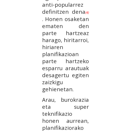
anti-popularrez
definitzen dena
(4)
. Honen osaketan
ematen den
parte hartzeaz
harago, hiritarroi,
hiriaren
planifikazioan
parte hartzeko
esparru arautuak
desagertu egiten
zaizkigu
gehienetan.
Arau, burokrazia
eta super
teknifikazio
honen aurrean,
planifikaziorako