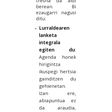
tresna da aldi
berean. Bi
ezaugarri nagusi
ditu:
Lurraldearen
lanketa
integrala
egiten du
:
Agenda honek
hirigintza
ikuspegi hertsia
gainditzen du
gehienetan.
Izan ere,
abiapuntua ez
da araudia,