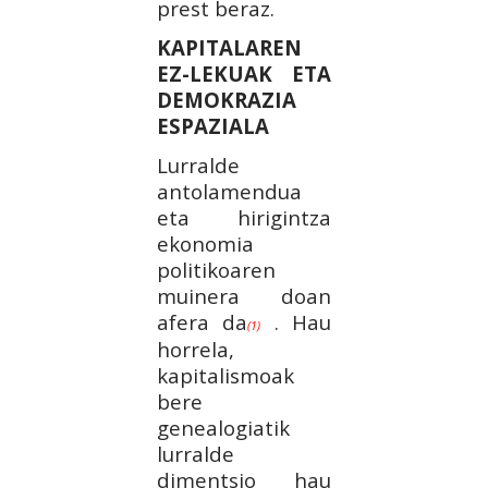
prest beraz.
KAPITALAREN
EZ-LEKUAK ETA
DEMOKRAZIA
ESPAZIALA
Lurralde
antolamendua
eta hirigintza
ekonomia
politikoaren
muinera doan
afera da
. Hau
(1)
horrela,
kapitalismoak
bere
genealogiatik
lurralde
dimentsio hau