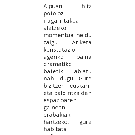
Aipuan hitz
potoloz
iragarritakoa
aletzeko
momentua heldu
zaigu. Ariketa
konstatazio
ageriko baina
dramatiko
batetik abiatu
nahi dugu: Gure
bizitzen euskarri
eta baldintza den
espazioaren
gainean
erabakiak
hartzeko, gure
habitata