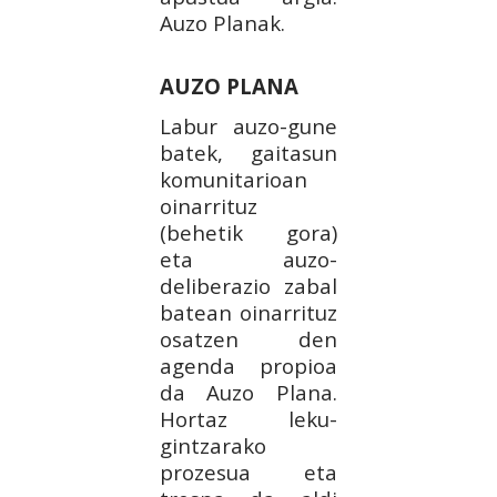
Auzo Planak.
AUZO PLANA
Labur auzo-gune
batek, gaitasun
komunitarioan
oinarrituz
(behetik gora)
eta auzo-
deliberazio zabal
batean oinarrituz
osatzen den
agenda propioa
da Auzo Plana.
Hortaz leku-
gintzarako
prozesua eta