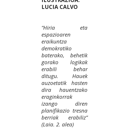
LUCIA CALVO
“Hiria eta
espazioaren
eraikuntza
demokratiko
baterako, behetik
gorako logikak
erabili behar
ditugu. Hauek
auzoetatik hasten
dira hauentzako
eraginkorrak
izango diren
planifikazio tresna
berriak erabiliz”
(Laia. 2. alea)