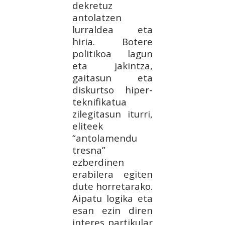
dekretuz
antolatzen
lurraldea eta
hiria. Botere
politikoa lagun
eta jakintza,
gaitasun eta
diskurtso hiper-
teknifikatua
zilegitasun iturri,
eliteek
“antolamendu
tresna”
ezberdinen
erabilera egiten
dute horretarako.
Aipatu logika eta
esan ezin diren
interes partikular