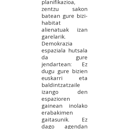
planifikazioa,
zentzu sakon
batean gure bizi-
habitat
alienatuak izan
garelarik.
Demokrazia
espaziala hutsala
da gure
jendartean: Ez
dugu gure bizien
euskarri eta
baldintzatzaile
izango den
espazioren
gainean inolako
erabakimen
gaitasunik. Ez
dago agendan