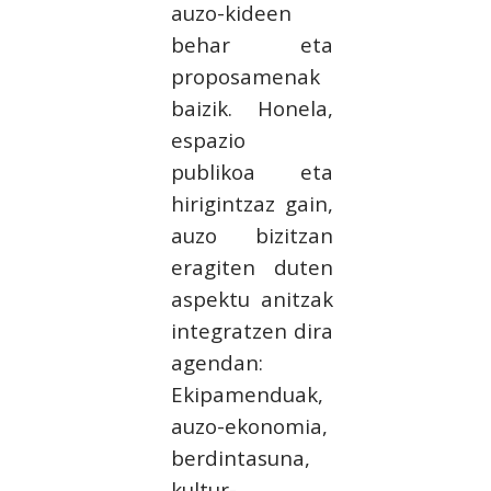
auzo-kideen
behar eta
proposamenak
baizik. Honela,
espazio
publikoa eta
hirigintzaz gain,
auzo bizitzan
eragiten duten
aspektu anitzak
integratzen dira
agendan:
Ekipamenduak,
auzo-ekonomia,
berdintasuna,
kultur-