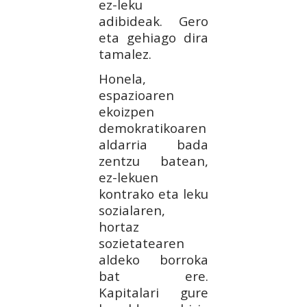
ez-leku
adibideak. Gero
eta gehiago dira
tamalez.
Honela,
espazioaren
ekoizpen
demokratikoaren
aldarria bada
zentzu batean,
ez-lekuen
kontrako eta leku
sozialaren,
hortaz
sozietatearen
aldeko borroka
bat ere.
Kapitalari gure