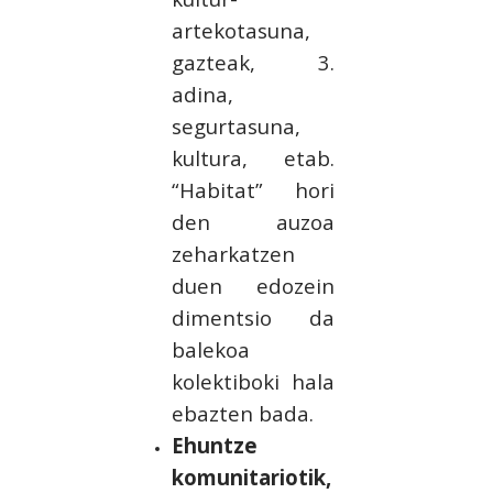
artekotasuna,
gazteak, 3.
adina,
segurtasuna,
kultura, etab.
“Habitat” hori
den auzoa
zeharkatzen
duen edozein
dimentsio da
balekoa
kolektiboki hala
ebazten bada.
Ehuntze
komunitariotik,