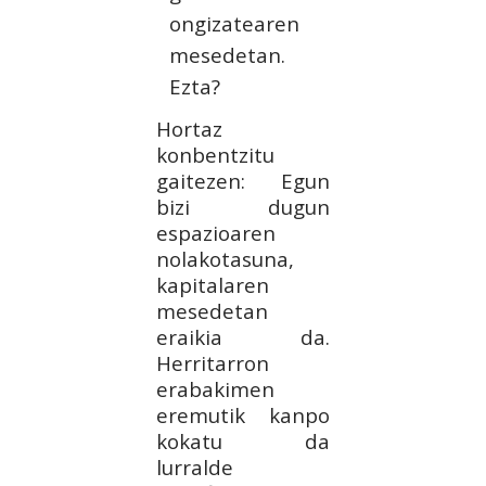
ongizatearen
mesedetan.
Ezta?
Hortaz
konbentzitu
gaitezen: Egun
bizi dugun
espazioaren
nolakotasuna,
kapitalaren
mesedetan
eraikia da.
Herritarron
erabakimen
eremutik kanpo
kokatu da
lurralde