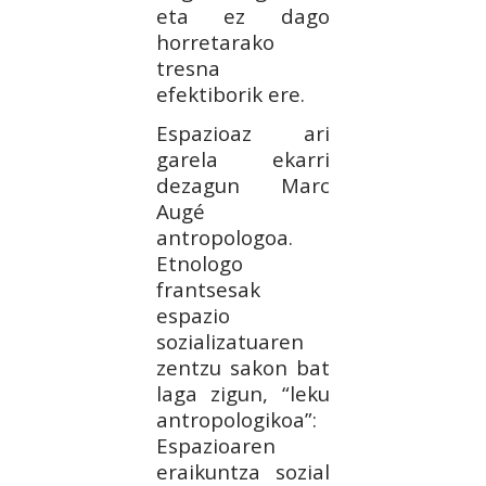
eta ez dago
horretarako
tresna
efektiborik ere.
Espazioaz ari
garela ekarri
dezagun Marc
Augé
antropologoa.
Etnologo
frantsesak
espazio
sozializatuaren
zentzu sakon bat
laga zigun, “leku
antropologikoa”:
Espazioaren
eraikuntza sozial