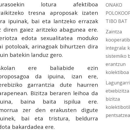
urasoekin lotura afektiboa
ONAKO
raikitzeko tresna aproposak izaten
POLOKOO
ira ipuinak, bai eta lantzeko errazak
TIBO BAT
z diren gaiez aritzeko abagunea ere.
Zaintza
eriotza edota sexualitatea moduko
kooperati
ai potoloak, arinagoak bihurtzen dira
integrala: k
puin batekin landuz gero.
sistemiko b
erantzun
skolan ere baliabide ezin
kolektiboa
proposagoa da ipuina, izan ere,
Lagungarri
erebiziko garrantzia dute haurren
etxebizitza
arapenean. Bizitza beraren leihoa da
bizitza
puina, baina baita ispilua ere.
kolektiboti
morrua zer den erakusten digute
pentsatze
puinek, bai eta tristura, beldurra
dota bakardadea ere.