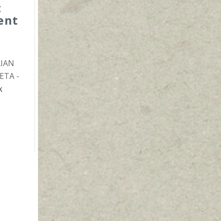
t
ent
5
AIAN
ETA -
k