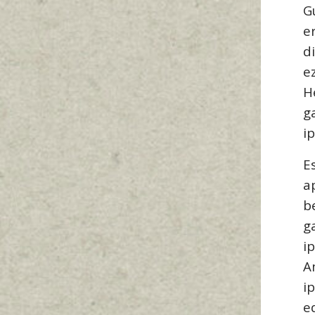
G
e
d
e
H
g
i
E
a
b
g
i
A
i
e