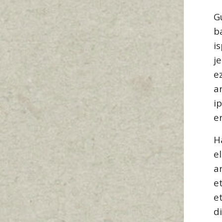
G
b
i
j
e
a
i
e
H
e
a
e
e
d