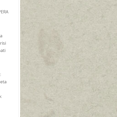
PERA
ba
risi
ati
:
 eta
k
a