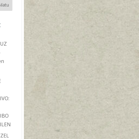
ilatu
t
TUZ
-
en
E
IVO:
IBO
ILEN
TZEL