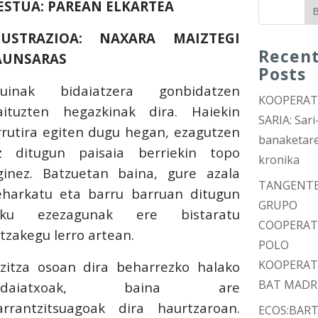
ESTUA: PAREAN ELKARTEA
B
LUSTRAZIOA: NAXARA MAIZTEGI
Recen
AUNSARAS
Posts
puinak bidaiatzera gonbidatzen
KOOPERA
aituzten hegazkinak dira. Haiekin
SARIA: Sari
rrutira egiten dugu hegan, ezagutzen
banaketar
z ditugun paisaia berriekin topo
kronika
ginez. Batzuetan baina, gure azala
TANGENT
eharkatu eta barru barruan ditugun
GRUPO
eku ezezagunak ere bistaratu
COOPERAT
itzakegu lerro artean.
POLO
KOOPERAT
izitza osoan dira beharrezko halako
BAT MADR
idaiatxoak, baina are
arrantzitsuagoak dira haurtzaroan.
ECOS:BAR