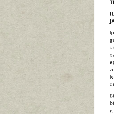
T
I
J
I
g
u
e
e
z
l
d
B
b
g