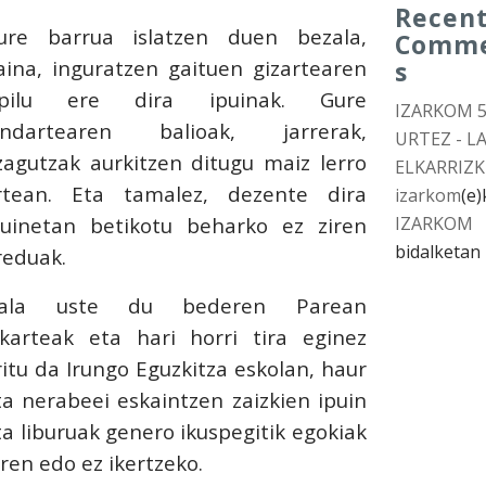
Recen
ure barrua islatzen duen bezala,
Comm
aina, inguratzen gaituen gizartearen
s
spilu ere dira ipuinak. Gure
IZARKOM 
endartearen balioak, jarrerak,
URTEZ - L
zagutzak aurkitzen ditugu maiz lerro
ELKARRIZK
rtean. Eta tamalez, dezente dira
izarkom
(e)
puinetan betikotu beharko ez ziren
IZARKOM
bidalketan
reduak.
ala uste du bederen Parean
lkarteak eta hari horri tira eginez
ritu da Irungo Eguzkitza eskolan, haur
ta nerabeei eskaintzen zaizkien ipuin
ta liburuak genero ikuspegitik egokiak
iren edo ez ikertzeko.