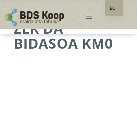
EU
ES
ZER DA
BIDASOA KM0