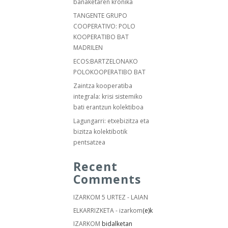
banaketaren kronika
TANGENTE GRUPO
COOPERATIVO: POLO
KOOPERATIBO BAT
MADRILEN
ECOS:BARTZELONAKO
POLOKOOPERATIBO BAT
Zaintza kooperatiba
integrala: krisi sistemiko
bati erantzun kolektiboa
Lagungarri: etxebizitza eta
bizitza kolektibotik
pentsatzea
Recent
Comments
IZARKOM 5 URTEZ - LAIAN
ELKARRIZKETA - izarkom
(e)k
IZARKOM
bidalketan