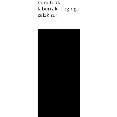
minutuak
laburrak egingo
zaizkizu!