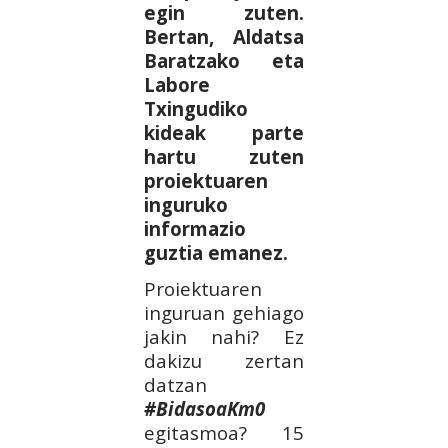
egin zuten.
Bertan, Aldatsa
Baratzako eta
Labore
Txingudiko
kideak parte
hartu zuten
proiektuaren
inguruko
informazio
guztia emanez.
Proiektuaren
inguruan gehiago
jakin nahi? Ez
dakizu zertan
datzan
#BidasoaKm0
egitasmoa? 15