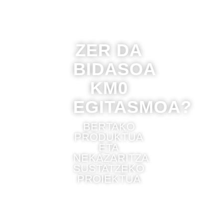
ZER DA
BIDASOA
KM0
EGITASMOA?
BERTAKO
PRODUKTUA
ETA
NEKAZARITZA
SUSTATZEKO
PROIEKTUA