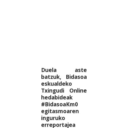
Duela aste
batzuk, Bidasoa
eskualdeko
Txingudi Online
hedabideak
#BidasoaKm0
egitasmoaren
inguruko
erreportajea